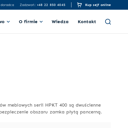
 doradca
Zadzwoń:
+48 22 850 4045
Kup sejf online
wo
O firmie
Wiedza
Kontakt
fów meblowych serii HPKT 400 są dwuścienne
abezpieczenie obszaru zamka płytą pancerną.