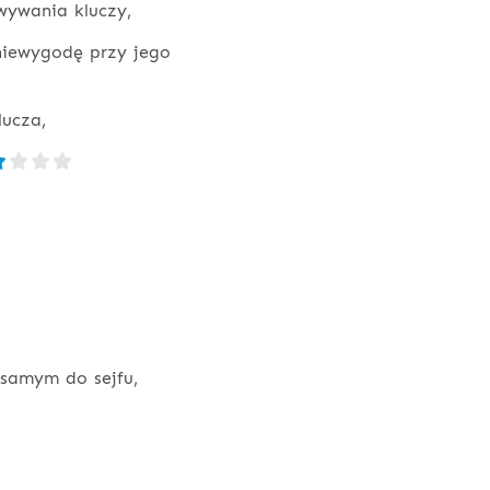
owywania kluczy,
iewygodę przy jego
lucza,
samym do sejfu,