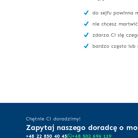
do sejfu powinna m
nie chcesz martwić
zdarza Ci się czeg
bardzo często lub 
Chętnie Ci doradzimy!
Zapytaj naszego doradcę o mo
+48 22 850 40 45
+48 502 696 119