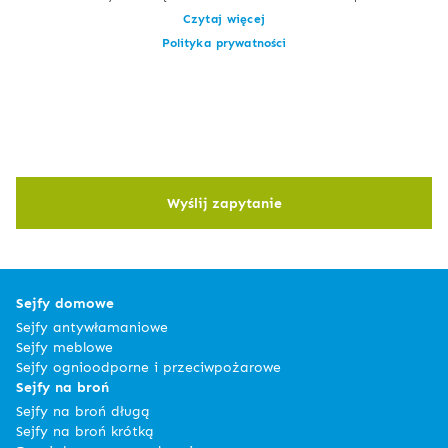
Czytaj więcej
Polityka prywatności
Wyślij zapytanie
Sejfy domowe
Sejfy antywłamaniowe
Sejfy meblowe
Sejfy ognioodporne i przeciwpożarowe
Sejfy na broń
Sejfy na broń długą
Sejfy na broń krótką