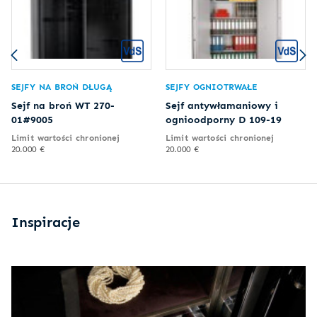
SEJFY NA BROŃ DŁUGĄ
SEJFY OGNIOTRWAŁE
Sejf na broń WT 270-
Sejf antywłamaniowy i
01#9005
ognioodporny D 109-19
Limit wartości chronionej
Limit wartości chronionej
20.000 €
20.000 €
Inspiracje