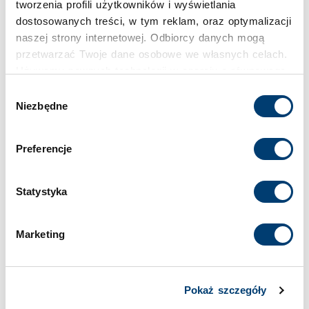
tworzenia profili użytkowników i wyświetlania
dostosowanych treści, w tym reklam, oraz optymalizacji
naszej strony internetowej. Odbiorcy danych mogą
przetwarzać Twoje dane osobowe we własnych celach.
Używamy pewnych technologii w oparciu o równowagę
interesów.
Wybór
Niezbędne
zgody
Klikając "Akceptuję" wyrażasz wyraźną zgodę na
przetwarzanie danych opisane wyżej. Możesz to
Preferencje
odrzucić i wycofać swoją zgodę w dowolnej chwili ze
skutkiem na przyszłość. Więcej informacji znajduje się
w
Polityce prywatności
i
Polityce wykorzystywania
Statystyka
Cookies
.
Marketing
Pokaż szczegóły