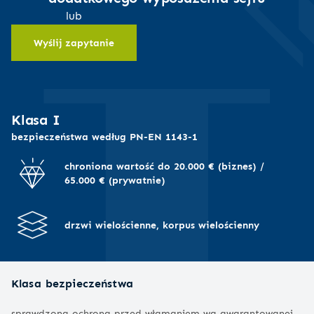
I
opóźnienie czasowe otwarcia lub odczyt wykonanych
można łatwo zmienić
lub
operacji,
kod,
Wyślij zapytanie
chcesz, aby do sejfu miało dostęp więcej osób, a Ty
pozwala na
powinieneś wiedzieć, kto i kiedy otwierał sejf
zarządzanie czasem
otwarcia sejfu od chwili
wprowadzenia kodu
Klasa I
bezpieczeństwa według PN-EN 1143-1
chroniona wartość do 20.000 € (biznes) /
65.000 € (prywatnie)
drzwi wielościenne, korpus wielościenny
Klasa bezpieczeństwa
sprawdzona ochrona przed włamaniem wg gwarantowanej