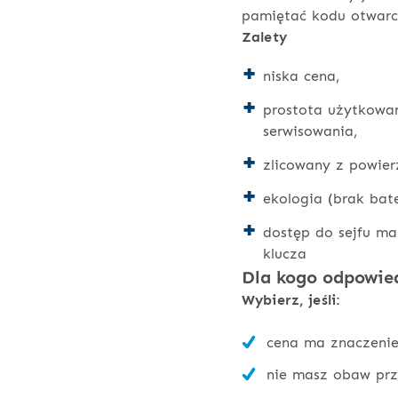
pamiętać kodu otwarci
Zalety
niska cena,
prostota użytkowan
serwisowania,
zlicowany z powie
ekologia (brak bater
dostęp do sejfu ma
klucza
Dla kogo odpowied
Wybierz, jeśli:
cena ma znaczenie
nie masz obaw prz