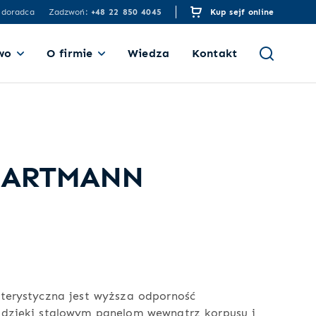
 doradca
Zadzwoń:
+48 22 850 4045
Kup sejf online
wo
O firmie
Wiedza
Kontakt
 HARTMANN
terystyczna jest wyższa odporność
 dzięki stalowym panelom wewnątrz korpusu i