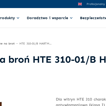
Profesjonalny
Produkty
Doradztwo i wsparcie
Bezpieczeńst
ne na broń
HTE 310-01/B HARTMANN Exclusive Line
na broń HTE 310-01/B
Dla witryn HTE 310 charak
antywłamaniowa (klasa I)