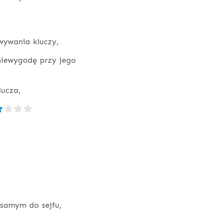
owywania kluczy,
iewygodę przy jego
lucza,
samym do sejfu,