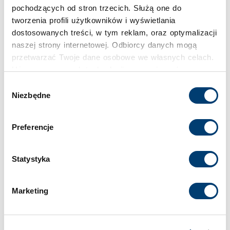
pochodzących od stron trzecich. Służą one do
tworzenia profili użytkowników i wyświetlania
dostosowanych treści, w tym reklam, oraz optymalizacji
naszej strony internetowej. Odbiorcy danych mogą
przetwarzać Twoje dane osobowe we własnych celach.
Używamy pewnych technologii w oparciu o równowagę
interesów.
Wybór
Niezbędne
zgody
Klikając "Akceptuję" wyrażasz wyraźną zgodę na
przetwarzanie danych opisane wyżej. Możesz to
Preferencje
odrzucić i wycofać swoją zgodę w dowolnej chwili ze
skutkiem na przyszłość. Więcej informacji znajduje się
w
Polityce prywatności
i
Polityce wykorzystywania
Statystyka
Cookies
.
Marketing