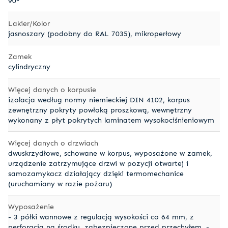
90°
Lakier/Kolor
jasnoszary (podobny do RAL 7035), mikroperłowy
Zamek
cylindryczny
Więcej danych o korpusie
izolacja według normy niemieckiej DIN 4102, korpus
zewnętrzny pokryty powłoką proszkową, wewnętrzny
wykonany z płyt pokrytych laminatem wysokociśnieniowym
Więcej danych o drzwiach
dwuskrzydłowe, schowane w korpus, wyposażone w zamek,
urządzenie zatrzymujące drzwi w pozycji otwartej i
samozamykacz działający dzięki termomechanice
(uruchamiany w razie pożaru)
Wyposażenie
- 3 półki wannowe z regulacją wysokości co 64 mm, z
perforacją na środku, zabezpieczone przed przechyłem, -