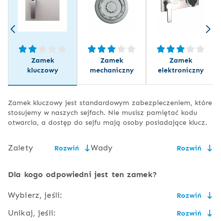
Zamek
Zamek
Zamek
kluczowy
mechaniczny
elektroniczny
Zamek kluczowy jest standardowym zabezpieczeniem, które
stosujemy w naszych sejfach. Nie musisz pamiętać kodu
otwarcia, a dostęp do sejfu mają osoby posiadające klucz.
Zalety
Wady
Rozwiń
Rozwiń
niska cena,
konieczność bezpiecznego
Dla kogo odpowiedni jest ten zamek?
przechowywania kluczy,
prostota
Wybierz, jeśli:
Rozwiń
użytkowania i
wielkość klucza może
serwisowania,
powodować niewygodę przy
Unikaj, jeśli:
Rozwiń
jego noszeniu,
cena ma znaczenie i masz gdzie bezpiecznie schować