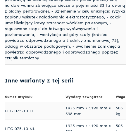
na dole wanna zbierająca ciecze o pojemności 33 l z osłoną
z blachy perforowanej, - uziemienie w celu uniknięcia ryzyka
zapłonu wskutek naładowania elektrostatycznego, - cokół
umożliwiający łatwy transport wózkiem paletowym, -
regulowane stopki do łatwego wyrównywania i
poziomowania, - wentylacja od góry szafy (króciec
powietrza odprowadzanego o średnicy znamionowej 75), -
odciąg w obszarze podłogowym, - uwolnienie zamknięcia
powietrza doprowadzanego i odprowadzanego poprzez
czujnik termiczny
Inne warianty z tej serii
Numer artykułu
Wymiary zewnętrzne
Waga
1935 mm × 1190 mm ×
505
HTG 075-10 LL
598 mm
kg
1935 mm × 1190 mm ×
505
HTG 075-10 NL