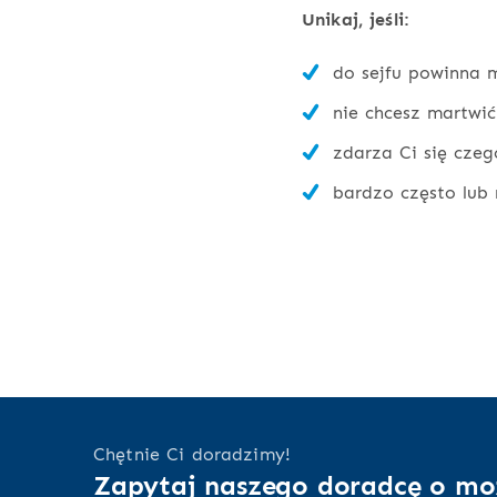
Unikaj, jeśli:
do sejfu powinna m
nie chcesz martwić
zdarza Ci się czeg
bardzo często lub 
Chętnie Ci doradzimy!
Zapytaj naszego doradcę o mo