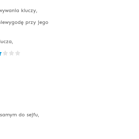
owywania kluczy,
iewygodę przy jego
lucza,
samym do sejfu,