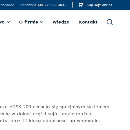
 doradca
Zadzwoń:
+48 22 850 4045
Kup sejf online
wo
O firmie
Wiedza
Kontakt
lucze HTSK 200 cechują się specjalnym systemem
enią w dolnej części sejfu, gdzie można
nty, oraz
II klasą odporności na włamanie
.