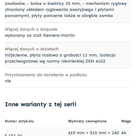
zawiasów, - bolce o średnicy 35 mm, - mechanizm ryglowy
chroniony układem ryglowania awaryjnego i płytami
pancernymi, płyty pancerne także w obrębie zamka
Więcej danych o korpusie
wykonany ze stali Siemens-Martin
Więcej danych o drzwiach
trójścienne, płyta stalowa o grubości 12 mm, izolacja
przeciwogniowa wg normy niemieckiej DIN 4102
Przystosowany do kotwienia w podłożu
nie
Inne warianty z tej serii
Numer artykułu
Wymiary zewnętrzne
Waga
419 mm × 510 mm × 240
44
S 102-01