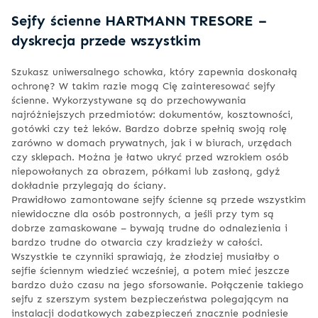
Sejfy ścienne HARTMANN TRESORE –
dyskrecja przede wszystkim
Szukasz uniwersalnego schowka, który zapewnia doskonałą
ochronę? W takim razie mogą Cię zainteresować sejfy
ścienne. Wykorzystywane są do przechowywania
najróżniejszych przedmiotów: dokumentów, kosztowności,
gotówki czy też leków. Bardzo dobrze spełnią swoją rolę
zarówno w domach prywatnych, jak i w biurach, urzędach
czy sklepach. Można je łatwo ukryć przed wzrokiem osób
niepowołanych za obrazem, półkami lub zasłoną, gdyż
dokładnie przylegają do ściany.
Prawidłowo zamontowane sejfy ścienne są przede wszystkim
niewidoczne dla osób postronnych, a jeśli przy tym są
dobrze zamaskowane – bywają trudne do odnalezienia i
bardzo trudne do otwarcia czy kradzieży w całości.
Wszystkie te czynniki sprawiają, że złodziej musiałby o
sejfie ściennym wiedzieć wcześniej, a potem mieć jeszcze
bardzo dużo czasu na jego sforsowanie. Połączenie takiego
sejfu z szerszym system bezpieczeństwa polegającym na
instalacji dodatkowych zabezpieczeń znacznie podniesie