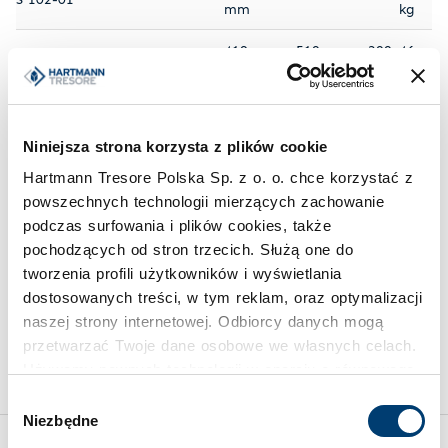
mm
kg
419 mm × 510 mm × 300
46
S 102-02
mm
kg
419 mm × 510 mm × 383
48
S 102-03
mm
kg
Niniejsza strona korzysta z plików cookie
500 mm × 510 mm × 240
50
Hartmann Tresore Polska Sp. z o. o. chce korzystać z
S 102-04
mm
kg
powszechnych technologii mierzących zachowanie
podczas surfowania i plików cookies, także
500 mm × 510 mm × 300
53
S 102-05
pochodzących od stron trzecich. Służą one do
mm
kg
tworzenia profili użytkowników i wyświetlania
dostosowanych treści, w tym reklam, oraz optymalizacji
Rozwiń pozostałe warianty
naszej strony internetowej. Odbiorcy danych mogą
Na życzenie możemy przygotować sejf na wymiar. Zapytaj
przetwarzać Twoje dane osobowe we własnych celach.
o szczegóły:
+48 22 850 4045
Używamy pewnych technologii w oparciu o równowagę
interesów.
Wybór
Niezbędne
zgody
Klikając "Akceptuję" wyrażasz wyraźną zgodę na