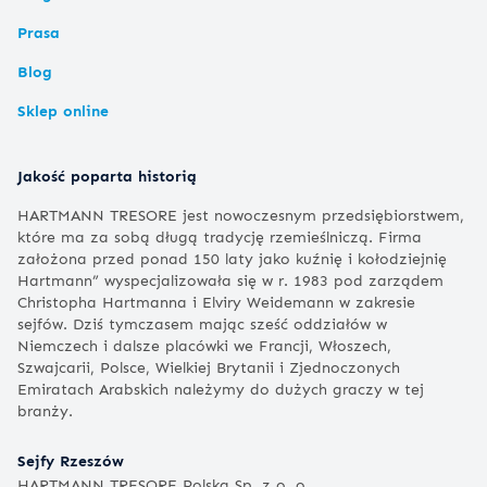
Prasa
Blog
Sklep online
Jakość poparta historią
HARTMANN TRESORE jest nowoczesnym przedsiębiorstwem,
które ma za sobą długą tradycję rzemieślniczą. Firma
założona przed ponad 150 laty jako kuźnię i kołodziejnię
Hartmann” wyspecjalizowała się w r. 1983 pod zarządem
Christopha Hartmanna i Elviry Weidemann w zakresie
sejfów. Dziś tymczasem mając sześć oddziałów w
Niemczech i dalsze placówki we Francji, Włoszech,
Szwajcarii, Polsce, Wielkiej Brytanii i Zjednoczonych
Emiratach Arabskich należymy do dużych graczy w tej
branży.
Sejfy Rzeszów
HARTMANN TRESORE Polska Sp. z o. o.