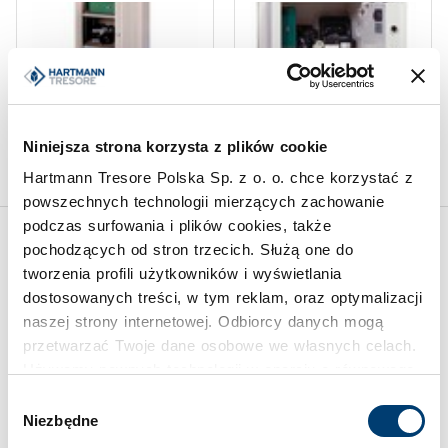
SEJFY ŚCIENNE
SEJFY ŚCIENNE
Niniejsza strona korzysta z plików cookie
Sejf ścienny MS 100-06
Sejf ścienny S 101-11
Hartmann Tresore Polska Sp. z o. o. chce korzystać z
powszechnych technologii mierzących zachowanie
podczas surfowania i plików cookies, także
pochodzących od stron trzecich. Służą one do
Inspiracje
tworzenia profili użytkowników i wyświetlania
dostosowanych treści, w tym reklam, oraz optymalizacji
naszej strony internetowej. Odbiorcy danych mogą
przetwarzać Twoje dane osobowe we własnych celach.
Używamy pewnych technologii w oparciu o równowagę
interesów.
Wybór
Niezbędne
zgody
Klikając "Akceptuję" wyrażasz wyraźną zgodę na