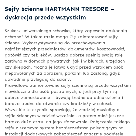
Sejfy ścienne HARTMANN TRESORE –
dyskrecja przede wszystkim
Szukasz uniwersalnego schowka, który zapewnia doskonałą
ochronę? W takim razie mogą Cię zainteresować sejfy
ścienne. Wykorzystywane są do przechowywania
najróżniejszych przedmiotów: dokumentów, kosztowności,
gotówki czy też leków. Bardzo dobrze spełnią swoją rolę
zarówno w domach prywatnych, jak i w biurach, urzędach
czy sklepach. Można je łatwo ukryć przed wzrokiem osób
niepowołanych za obrazem, półkami lub zasłoną, gdyż
dokładnie przylegają do ściany.
Prawidłowo zamontowane sejfy ścienne są przede wszystkim
niewidoczne dla osób postronnych, a jeśli przy tym są
dobrze zamaskowane – bywają trudne do odnalezienia i
bardzo trudne do otwarcia czy kradzieży w całości.
Wszystkie te czynniki sprawiają, że złodziej musiałby o
sejfie ściennym wiedzieć wcześniej, a potem mieć jeszcze
bardzo dużo czasu na jego sforsowanie. Połączenie takiego
sejfu z szerszym system bezpieczeństwa polegającym na
instalacji dodatkowych zabezpieczeń znacznie podniesie