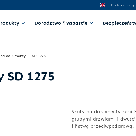
Profesjonalny
Produkty
Doradztwo i wsparcie
Bezpieczeńst
 na dokumenty
SD 1275
y SD 1275
Szafy na dokumenty serii 
grubymi drzwiami i dwuśc
i listwę przeciwpożarową.