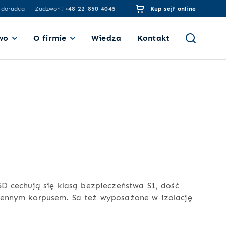
 doradca
Zadzwoń:
+48 22 850 4045
Kup sejf online
wo
O firmie
Wiedza
Kontakt
SD cechują się klasą bezpieczeństwa S1, dość
iennym korpusem. Sa też wyposażone w izolację