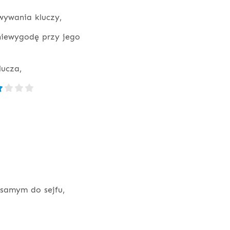
owywania kluczy,
iewygodę przy jego
lucza,
samym do sejfu,