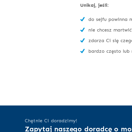
Unikaj, jeśli:
do sejfu powinna m
nie chcesz martwić
zdarza Ci się czeg
bardzo często lub 
Chętnie Ci doradzimy!
Zapytaj naszego doradcę o mo