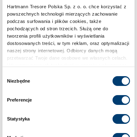
Hartmann Tresore Polska Sp. z o. o. chce korzystać z
powszechnych technologii mierzących zachowanie
podczas surfowania i plików cookies, także
pochodzących od stron trzecich. Służą one do
tworzenia profili użytkowników i wyświetlania
dostosowanych treści, w tym reklam, oraz optymalizacji
naszej strony internetowej. Odbiorcy danych mogą
przetwarzać Twoje dane osobowe we własnych celach.
Używamy pewnych technologii w oparciu o równowagę
interesów.
Wybór
Niezbędne
zgody
Klikając "Akceptuję" wyrażasz wyraźną zgodę na
przetwarzanie danych opisane wyżej. Możesz to
Preferencje
odrzucić i wycofać swoją zgodę w dowolnej chwili ze
skutkiem na przyszłość. Więcej informacji znajduje się
w
Polityce prywatności
i
Polityce wykorzystywania
Statystyka
Cookies
.