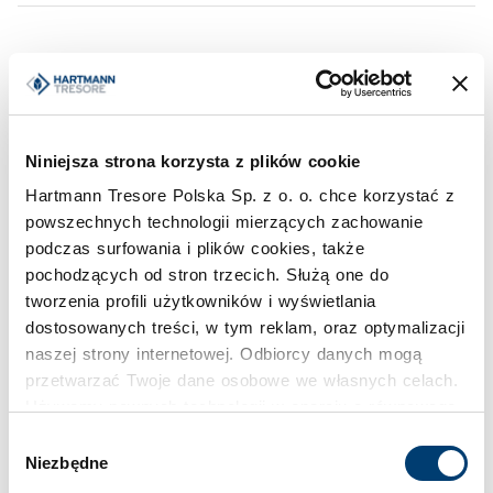
Inne warianty z tej serii
Numer artykułu
Wymiary zewnętrzne
Waga
Niniejsza strona korzysta z plików cookie
1650 mm × 770 mm ×
360
WT 270-01
500 mm
kg
Hartmann Tresore Polska Sp. z o. o. chce korzystać z
powszechnych technologii mierzących zachowanie
1650 mm × 1350 mm ×
720
WT 270-02
podczas surfowania i plików cookies, także
600 mm
kg
pochodzących od stron trzecich. Służą one do
tworzenia profili użytkowników i wyświetlania
1500 mm × 700 mm ×
310
WT 270-03
500 mm
kg
dostosowanych treści, w tym reklam, oraz optymalizacji
naszej strony internetowej. Odbiorcy danych mogą
1500 mm × 700 mm ×
320
przetwarzać Twoje dane osobowe we własnych celach.
WT 270-04
500 mm
kg
Używamy pewnych technologii w oparciu o równowagę
interesów.
1650 mm × 640 mm ×
320
Wybór
WT 270-07
500 mm
kg
Niezbędne
zgody
Klikając "Akceptuję" wyrażasz wyraźną zgodę na