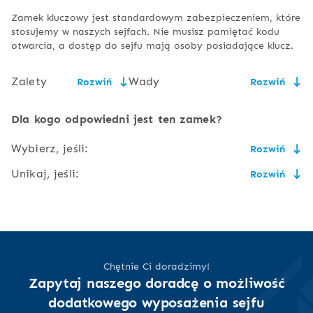
Zamek kluczowy jest standardowym zabezpieczeniem, które
stosujemy w naszych sejfach. Nie musisz pamiętać kodu
otwarcia, a dostęp do sejfu mają osoby posiadające klucz.
Zalety
Wady
Rozwiń
Rozwiń
niska cena,
konieczność bezpiecznego
Dla kogo odpowiedni jest ten zamek?
przechowywania kluczy,
prostota
Wybierz, jeśli:
Rozwiń
użytkowania i
wielkość klucza może
serwisowania,
powodować niewygodę przy
Unikaj, jeśli:
Rozwiń
jego noszeniu,
cena ma znaczenie i masz gdzie bezpiecznie schować
zlicowany z
klucz,
powierzchnią
ryzyko złamania lub
do sejfu powinna mieć dostęp więcej niż jedna osoba,
drzwi,
nie masz obaw przed nieupoważnionym dostępem do
uszkodzenia klucza,
nie chcesz martwić się o przechowywanie kluczy ani
Twoich kluczy, a tym samym do sejfu,
ekologia (brak
niższy poziom bezpieczeństwa
nosić ich ze sobą,
lubisz tradycyjne, mechaniczne urządzenia
baterii),
zdarza Ci się czegoś zapomnieć lub zgubić, zwłaszcza
Chętnie Ci doradzimy!
dostęp do sejfu ma
klucze,
Zapytaj naszego doradcę o możliwość
tylko posiadacz
dodatkowego wyposażenia sejfu
bardzo często lub nader rzadko będziesz korzystał z
klucza