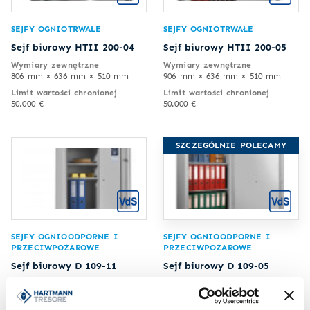
SEJFY OGNIOTRWAŁE
SEJFY OGNIOTRWAŁE
Sejf biurowy HTII 200-04
Sejf biurowy HTII 200-05
Wymiary zewnętrzne
Wymiary zewnętrzne
806 mm × 636 mm × 510 mm
906 mm × 636 mm × 510 mm
Limit wartości chronionej
Limit wartości chronionej
50.000 €
50.000 €
SZCZEGÓLNIE POLECAMY
SEJFY OGNIOODPORNE I
SEJFY OGNIOODPORNE I
PRZECIWPOŻAROWE
PRZECIWPOŻAROWE
Sejf biurowy D 109-11
Sejf biurowy D 109-05
Wymiary zewnętrzne
Wymiary zewnętrzne
775 mm × 463 mm × 440 mm
1137 mm × 704 mm × 471 mm