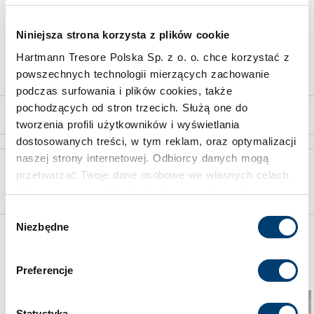
Limit wartości chronionej
Limit wartości chronionej
20.000 €
20.000 €
Niniejsza strona korzysta z plików cookie
Hartmann Tresore Polska Sp. z o. o. chce korzystać z
powszechnych technologii mierzących zachowanie
podczas surfowania i plików cookies, także
pochodzących od stron trzecich. Służą one do
z 64
tworzenia profili użytkowników i wyświetlania
dostosowanych treści, w tym reklam, oraz optymalizacji
naszej strony internetowej. Odbiorcy danych mogą
Wybór właściwego sejfu skonsultuj ze specjalistą
przetwarzać Twoje dane osobowe we własnych celach.
Używamy pewnych technologii w oparciu o równowagę
Skorzystaj z bezpłatnej wyceny
interesów.
Wybór
Niezbędne
zgody
Klikając "Akceptuję" wyrażasz wyraźną zgodę na
Może Cię jeszcze zainteresować
przetwarzanie danych opisane wyżej. Możesz to
Preferencje
odrzucić i wycofać swoją zgodę w dowolnej chwili ze
skutkiem na przyszłość. Więcej informacji znajduje się
w
Polityce prywatności
i
Polityce wykorzystywania
Statystyka