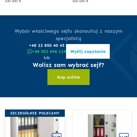
100.000 €
100.000 €
Wybór właściwego sejfu skonsultuj z naszym
specjalistą
+48 22 850 40 45
+48 502 696 119
Wyślij zapytanie
lub
Wolisz sam wybrać sejf?
Kup online
SZCZEGÓLNIE POLECAMY