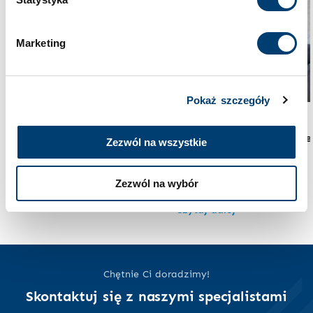
Cookies
.
Marketing
Pokaż szczegóły
Bezpieczeństwo w domu
Bezpieczeństwo w domu
Sejf w bloku – czy to ma
Sejf domowy na wypade
Zezwól na wszystkie
sens? Kompleksowy
śmierci – jak
przewodnik 2026
zabezpieczyć ważne
Zezwól na wybór
dokumenty dla rodziny
Czytaj dalej
Czytaj dalej
Chętnie Ci doradzimy!
Skontaktuj się z naszymi specjalistami