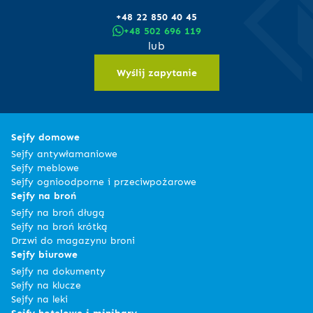
+48 22 850 40 45
+48 502 696 119
lub
Wyślij zapytanie
Sejfy domowe
Sejfy antywłamaniowe
Sejfy meblowe
Sejfy ognioodporne i przeciwpożarowe
Sejfy na broń
Sejfy na broń długą
Sejfy na broń krótką
Drzwi do magazynu broni
Sejfy biurowe
Sejfy na dokumenty
Sejfy na klucze
Sejfy na leki
Sejfy hotelowe i minibary