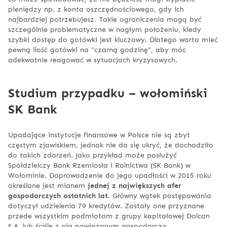
pieniędzy np. z konta oszczędnościowego, gdy ich
najbardziej potrzebujesz. Takie ograniczenia mogą być
szczególnie problematyczne w nagłym położeniu, kiedy
szybki dostęp do gotówki jest kluczowy. Dlatego warto mieć
pewną ilość gotówki na "czarną godzinę", aby móc
adekwatnie reagować w sytuacjach kryzysowych.
Studium przypadku – wołomiński
SK Bank
Upadające instytucje finansowe w Polsce nie są zbyt
częstym zjawiskiem, jednak nie da się ukryć, że dochodziło
do takich zdarzeń. Jako przykład może posłużyć
Spółdzielczy Bank Rzemiosła i Rolnictwa (SK Bank) w
Wołominie. Doprowadzenie do jego upadłości w 2015 roku
określane jest mianem
jednej z największych afer
gospodarczych ostatnich lat
. Główny wątek postępowania
dotyczył udzielenia 79 kredytów. Zostały one przyznane
przede wszystkim podmiotom z grupy kapitałowej Dolcan
S.A. lub ściśle z nią powiązanym gospodarczo.