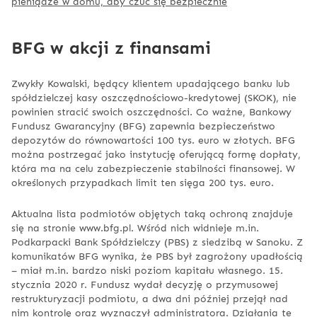
pieniądze w domu, aby czuć się bezpiecznie
BFG w akcji z finansami
Zwykły Kowalski, będący klientem upadającego banku lub
spółdzielczej kasy oszczędnościowo-kredytowej (SKOK), nie
powinien stracić swoich oszczędności. Co ważne, Bankowy
Fundusz Gwarancyjny (BFG) zapewnia bezpieczeństwo
depozytów do równowartości 100 tys. euro w złotych. BFG
można postrzegać jako instytucję oferującą formę dopłaty,
która ma na celu zabezpieczenie stabilności finansowej. W
określonych przypadkach limit ten sięga 200 tys. euro.
Aktualna lista podmiotów objętych taką ochroną znajduje
się na stronie www.bfg.pl. Wśród nich widnieje m.in.
Podkarpacki Bank Spółdzielczy (PBS) z siedzibą w Sanoku. Z
komunikatów BFG wynika, że PBS był zagrożony upadłością
– miał m.in. bardzo niski poziom kapitału własnego. 15.
stycznia 2020 r. Fundusz wydał decyzję o przymusowej
restrukturyzacji podmiotu, a dwa dni później przejął nad
nim kontrolę oraz wyznaczył administratora. Działania te