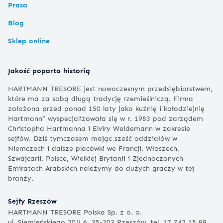
Prasa
Blog
Sklep online
Jakość poparta historią
HARTMANN TRESORE jest nowoczesnym przedsiębiorstwem,
które ma za sobą długą tradycję rzemieślniczą. Firma
założona przed ponad 150 laty jako kuźnię i kołodziejnię
Hartmann” wyspecjalizowała się w r. 1983 pod zarządem
Christopha Hartmanna i Elviry Weidemann w zakresie
sejfów. Dziś tymczasem mając sześć oddziałów w
Niemczech i dalsze placówki we Francji, Włoszech,
Szwajcarii, Polsce, Wielkiej Brytanii i Zjednoczonych
Emiratach Arabskich należymy do dużych graczy w tej
branży.
Sejfy Rzeszów
HARTMANN TRESORE Polska Sp. z o. o.
ul. Siemieńskiego 20/L6, 35-203 Rzeszów, tel. 17 742 15 99