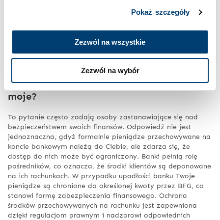
przechowywania gotówki.
Pokaż szczegóły
Najczęściej zadawane pytania
Zezwól na wszystkie
(FAQ)
Zezwól na wybór
Czy pieniądze na koncie bankowym są
moje?
To pytanie często zadają osoby zastanawiające się nad
bezpieczeństwem swoich finansów. Odpowiedź nie jest
jednoznaczna, gdyż formalnie pieniądze przechowywane na
koncie bankowym należą do Ciebie, ale zdarza się, że
dostęp do nich może być ograniczony. Banki pełnią rolę
pośredników, co oznacza, że środki klientów są deponowane
na ich rachunkach. W przypadku upadłości banku Twoje
pieniądze są chronione do określonej kwoty przez BFG, co
stanowi formę zabezpieczenia finansowego. Ochrona
środków przechowywanych na rachunku jest zapewniona
dzięki regulacjom prawnym i nadzorowi odpowiednich