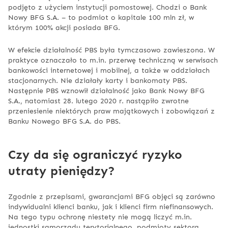
podjęto z użyciem instytucji pomostowej. Chodzi o Bank
Nowy BFG S.A. – to podmiot o kapitale 100 mln zł, w
którym 100% akcji posiada BFG.
W efekcie działalność PBS była tymczasowo zawieszona. W
praktyce oznaczało to m.in. przerwę techniczną w serwisach
bankowości internetowej i mobilnej, a także w oddziałach
stacjonarnych. Nie działały karty i bankomaty PBS.
Następnie PBS wznowił działalność jako Bank Nowy BFG
S.A., natomiast 28. lutego 2020 r. nastąpiło zwrotne
przeniesienie niektórych praw majątkowych i zobowiązań z
Banku Nowego BFG S.A. do PBS.
Czy da się ograniczyć ryzyko
utraty pieniędzy?
Zgodnie z przepisami, gwarancjami BFG objęci są zarówno
indywidualni klienci banku, jak i klienci firm niefinansowych.
Na tego typu ochronę niestety nie mogą liczyć m.in.
jednostki samorządu terytorialnego, podmioty sektora