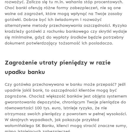
rozważyć. Zalicza się tu m.in. wahania stóp procentowych.
Choć banki oferują różne formy zabezpieczeń, nie są one
wolne od zagrożeń, które mogą wpłynąć na Twoje zasoby
gotówki. Dobrze być ich świadomym i rozważyć
alternatywne metody przechowywania oszczędności. Ryzyko
kradzieży gotówki z rachunku bankowego czy skrytki wydaje
się minimalne, gdyż do wypłaty środków będzie potrzebny
dokument potwierdzający tożsamość ich posiadacza.
Zagrożenie utraty pieniędzy w razie
upadku banku
Czy gotówka przechowywana w banku może przepaść? Jeśli
upadnie jakiś bank, to oszczędności klientów mogą być
zagrożone. Chociaż większość banków jest objęta systemem
gwarantowania depozytów, chroniącym Twoje pieniądze do
równowartości 100 tys. euro, istnieje ryzyko, że nie
otrzymasz swoich pieniędzy z powrotem w pełnej wysokości.
W skrajnych wypadkach, jak pokazuje przykład
wołomińskiego SK Banku, klienci mogą stracić znaczne sumy,
mimo istniejących zabezpieczeń.