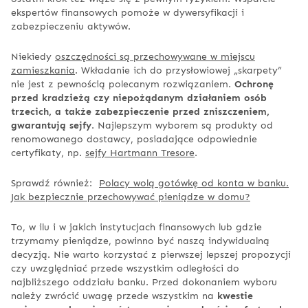
ekspertów finansowych pomoże w dywersyfikacji i
zabezpieczeniu aktywów.
Niekiedy
oszczędności są przechowywane w miejscu
zamieszkania
. Wkładanie ich do przysłowiowej „skarpety”
nie jest z pewnością polecanym rozwiązaniem.
Ochronę
przed kradzieżą czy niepożądanym działaniem osób
trzecich, a także zabezpieczenie przed zniszczeniem,
gwarantują sejfy
. Najlepszym wyborem są produkty od
renomowanego dostawcy, posiadające odpowiednie
certyfikaty, np.
sejfy Hartmann Tresore
.
Sprawdź również:
Polacy wolą gotówkę od konta w banku.
Jak bezpiecznie przechowywać pieniądze w domu?
To, w ilu i w jakich instytucjach finansowych lub gdzie
trzymamy pieniądze, powinno być naszą indywidualną
decyzją. Nie warto korzystać z pierwszej lepszej propozycji
czy uwzględniać przede wszystkim odległości do
najbliższego oddziału banku. Przed dokonaniem wyboru
należy zwrócić uwagę przede wszystkim na
kwestie