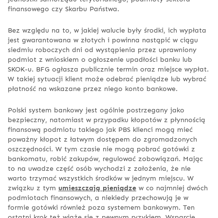
finansowego czy Skarbu Państwa.
Bez względu na to, w jakiej walucie były środki, ich wypłata
jest gwarantowana w złotych i powinna nastąpić w ciągu
siedmiu roboczych dni od wystąpienia przez uprawniony
podmiot z wnioskiem o ogłoszenie upadłości banku lub
SKOK-u. BFG ogłasza publicznie termin oraz miejsce wypłat.
W takiej sytuacji klient może odebrać pieniądze lub wybrać
płatność na wskazane przez niego konto bankowe.
Polski system bankowy jest ogólnie postrzegany jako
bezpieczny, natomiast w przypadku kłopotów z płynnością
finansową podmiotu takiego jak PBS klienci mogą mieć
poważny kłopot z łatwym dostępem do zgromadzonych
oszczędności. W tym czasie nie mogą pobrać gotówki z
bankomatu, robić zakupów, regulować zobowiązań. Mając
to na uwadze część osób wychodzi z założenia, że nie
warto trzymać wszystkich środków w jednym miejscu. W
związku z tym
umieszczają pieniądze
w co najmniej dwóch
podmiotach finansowych, a niekiedy przechowują je w
formie gotówki również poza systemem bankowym. Ten
ostatni krok też wiąże się z pewnym ryzykiem. Wsparcie