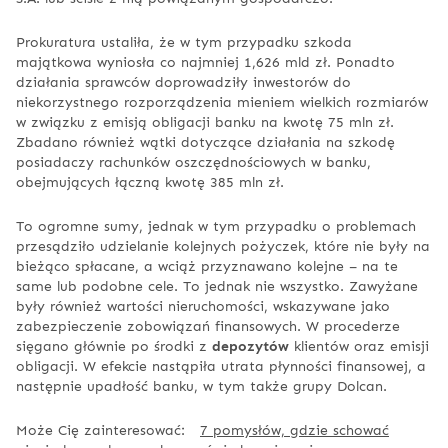
Prokuratura ustaliła, że w tym przypadku szkoda
majątkowa wyniosła co najmniej 1,626 mld zł. Ponadto
działania sprawców doprowadziły inwestorów do
niekorzystnego rozporządzenia mieniem wielkich rozmiarów
w związku z emisją obligacji banku na kwotę 75 mln zł.
Zbadano również wątki dotyczące działania na szkodę
posiadaczy rachunków oszczędnościowych w banku,
obejmujących łączną kwotę 385 mln zł.
To ogromne sumy, jednak w tym przypadku o problemach
przesądziło udzielanie kolejnych pożyczek, które nie były na
bieżąco spłacane, a wciąż przyznawano kolejne – na te
same lub podobne cele. To jednak nie wszystko. Zawyżane
były również wartości nieruchomości, wskazywane jako
zabezpieczenie zobowiązań finansowych. W procederze
sięgano głównie po środki z
depozytów
klientów oraz emisji
obligacji. W efekcie nastąpiła utrata płynności finansowej, a
następnie upadłość banku, w tym także grupy Dolcan.
Może Cię zainteresować:
7 pomysłów, gdzie schować