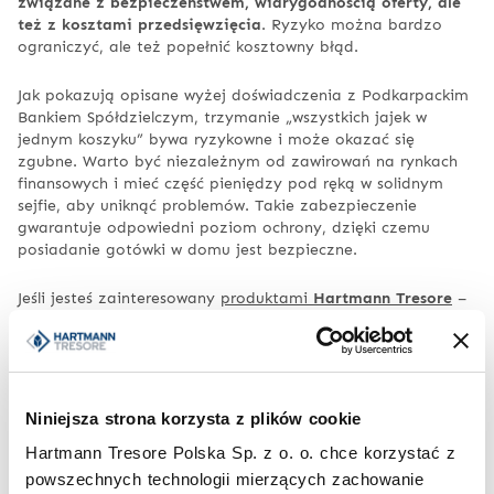
związane z bezpieczeństwem, wiarygodnością oferty, ale
też z kosztami przedsięwzięcia
. Ryzyko można bardzo
ograniczyć, ale też popełnić kosztowny błąd.
Jak pokazują opisane wyżej doświadczenia z Podkarpackim
Bankiem Spółdzielczym, trzymanie „wszystkich jajek w
jednym koszyku” bywa ryzykowne i może okazać się
zgubne. Warto być niezależnym od zawirowań na rynkach
finansowych i mieć część pieniędzy pod ręką w solidnym
sejfie, aby uniknąć problemów. Takie zabezpieczenie
gwarantuje odpowiedni poziom ochrony, dzięki czemu
posiadanie gotówki w domu jest bezpieczne.
Jeśli jesteś zainteresowany
produktami
Hartmann Tresore
–
zapraszamy na naszą stronę internetową!
Alternatywne metody
Niniejsza strona korzysta z plików cookie
przechowywania pieniędzy
Hartmann Tresore Polska Sp. z o. o. chce korzystać z
powszechnych technologii mierzących zachowanie
Istnieją inne sposoby przechowywania pieniędzy, które