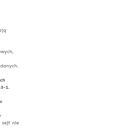
ają
owych,
 danych.
ach
3-1.
e
h
y
sejf nie