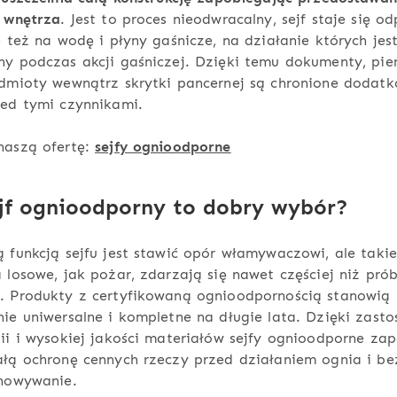
o wnętrza
. Jest to proces nieodwracalny, sejf staje się o
e też na wodę i płyny gaśnicze, na działanie których jes
y podczas akcji gaśniczej. Dzięki temu dokumenty, pie
edmioty wewnątrz skrytki pancernej są chronione dodat
zed tymi czynnikami.
naszą ofertę:
sejfy ognioodporne
ejf ognioodporny to dobry wybór?
 funkcją sejfu jest stawić opór włamywaczowi, ale takie
 losowe, jak pożar, zdarzają się nawet częściej niż pró
. Produkty z certyfikowaną ognioodpornością stanowią
ie uniwersalne i kompletne na długie lata. Dzięki zast
ii i wysokiej jakości materiałów sejfy ognioodporne za
łą ochronę cennych rzeczy przed działaniem ognia i be
chowywanie.