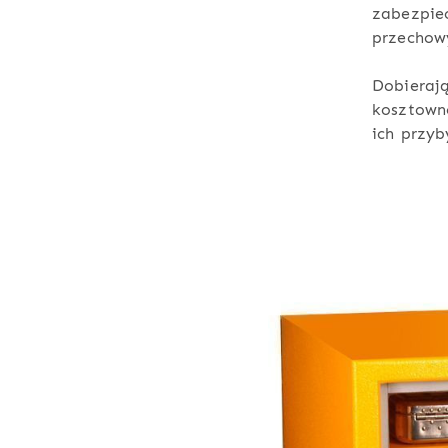
zabezpie
przechow
Dobierają
kosztowno
ich przyb