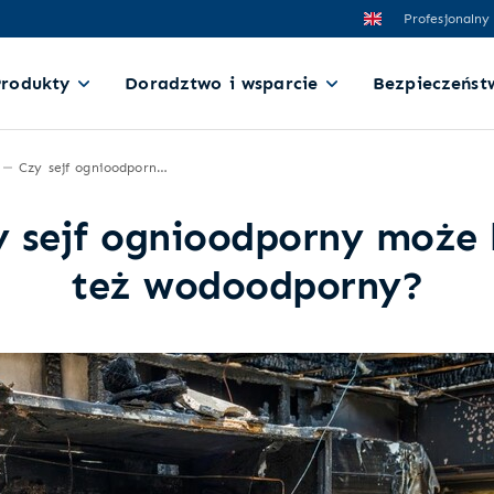
Profesjonalny
Produkty
Doradztwo i wsparcie
Bezpieczeńst
Czy sejf ognioodporny może być też wodoodporny?
y sejf ognioodporny może 
też wodoodporny?