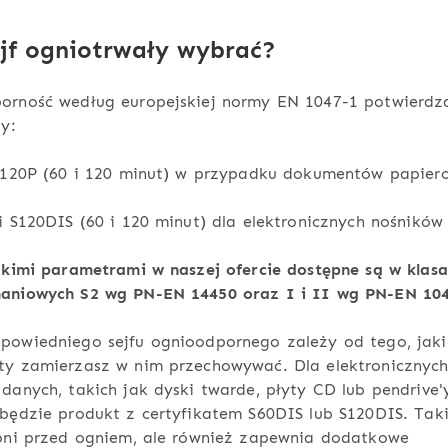
ejf ogniotrwały wybrać?
orność według europejskiej normy EN 1047-1 potwierdz
ty:
 S120P (60 i 120 minut) w przypadku dokumentów papier
i S120DIS (60 i 120 minut) dla elektronicznych nośników
akimi parametrami w naszej ofercie dostępne są w klas
aniowych S2 wg PN-EN 14450 oraz I i II wg PN-EN 104
powiedniego sejfu ognioodpornego zależy od tego, jaki
ty zamierzasz w nim przechowywać. Dla elektronicznyc
danych, takich jak dyski twarde, płyty CD lub pendrive'
będzie produkt z certyfikatem S60DIS lub S120DIS. Taki 
roni przed ogniem, ale również zapewnia dodatkowe