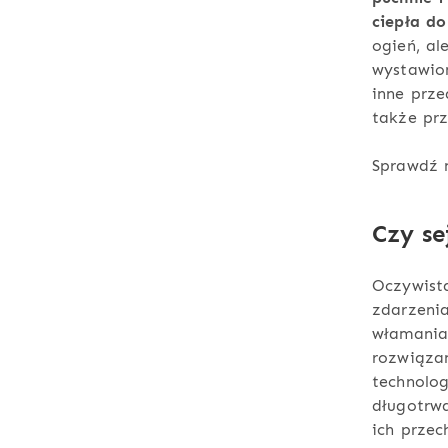
ciepła d
ogień, al
wystawion
inne prz
także pr
Sprawdź 
Czy s
Oczywistą
zdarzenia
włamania
rozwiązan
technolog
długotrwa
ich prze