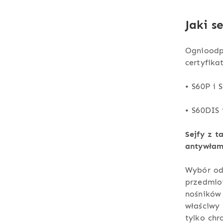
Jaki s
Ognioodp
certyfika
• S60P i
• S60DIS 
Sejfy z t
antywłam
Wybór od
przedmio
nośników 
właściwy 
tylko ch