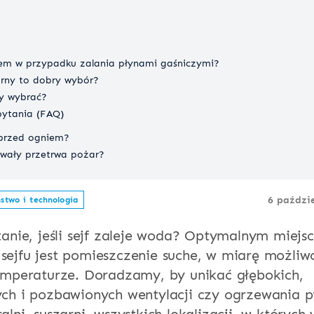
jfem w przypadku zalania płynami gaśniczymi?
orny to dobry wybór?
ły wybrać?
ytania (FAQ)
 przed ogniem?
rwały przetrwa pożar?
6 paździ
stwo i technologia
stanie, jeśli sejf zaleje woda? Optymalnym miej
sejfu jest pomieszczenie suche, w miarę możliwo
temperaturze. Doradzamy, by unikać głębokich,
ych i pozbawionych wentylacji czy ogrzewania p