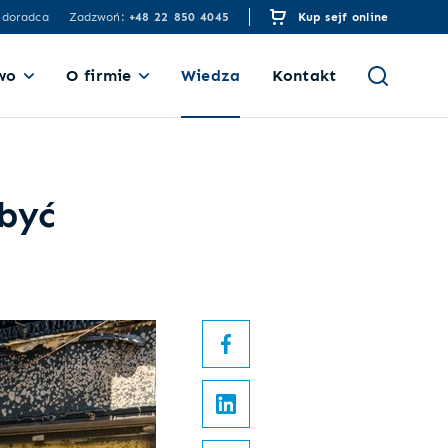
 doradca
Zadzwoń:
+48 22 850 4045
Kup sejf online
wo
O firmie
Wiedza
Kontakt
być