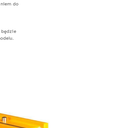
aniem do
,
 będzie
odelu.