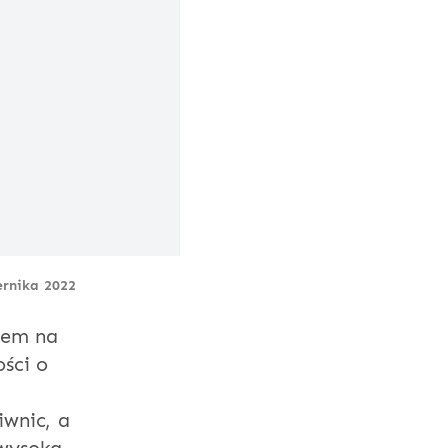
ernika 2022
scem na
ści o
iwnic, a