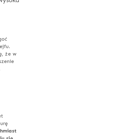
 wysoka
goć
ejfu.
ę, że w
szenie
.
et
urę
chmiast
iu się