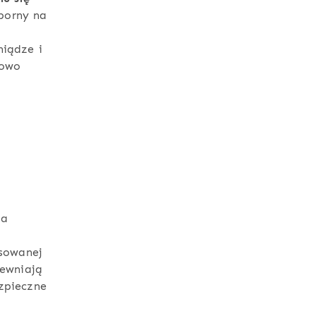
dporny na
t
niądze i
kowo
ba
osowanej
pewniają
zpieczne