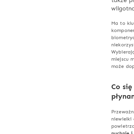
także pr
wilgotn
Ma to kl
komponent
biometryc
niekorzys
Wybierają
miejscu m
może dop
Co się
płyna
Przeważ
niewielk
powietrz
puchnie i