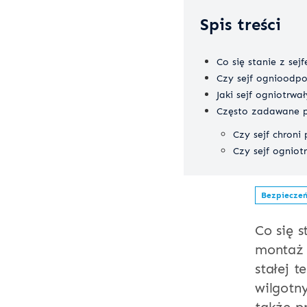
Spis treści
Co się stanie z se
Czy sejf ognioodp
Jaki sejf ogniotrwa
Często zadawane p
Czy sejf chroni
Czy sejf ogniot
Bezpieczeń
Co się 
montaż 
stałej 
wilgotn