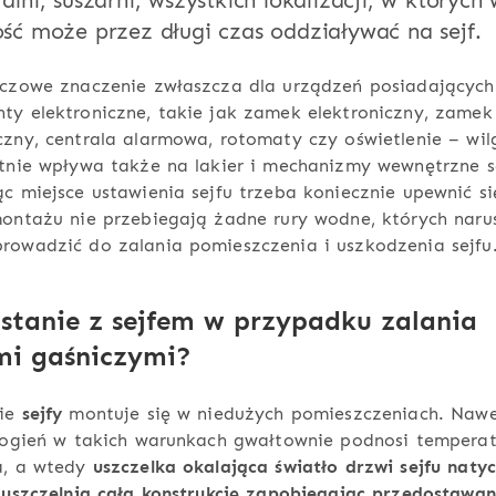
alni, suszarni, wszystkich lokalizacji, w których
ość może przez długi czas oddziaływać na sejf.
uczowe znaczenie zwłaszcza dla urządzeń posiadających
y elektroniczne, takie jak zamek elektroniczny, zamek
zny, centrala alarmowa, rotomaty czy oświetlenie – wil
tnie wpływa także na lakier i mechanizmy wewnętrzne s
c miejsce ustawienia sejfu trzeba koniecznie upewnić si
ontażu nie przebiegają żadne rury wodne, których naru
rowadzić do zalania pomieszczenia i uszkodzenia sejfu
 stanie z sejfem w przypadku zalania
mi gaśniczymi?
nie
sejfy
montuje się w niedużych pomieszczeniach. Naw
i ogień w takich warunkach gwałtownie podnosi temperat
a, a wtedy
uszczelka okalająca światło drzwi sejfu naty
 uszczelnia całą konstrukcję zapobiegając przedostawan