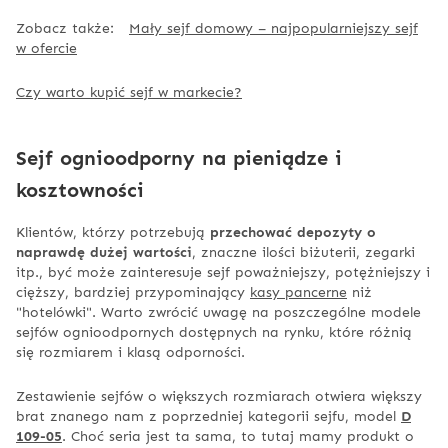
Zobacz także:
Mały sejf domowy – najpopularniejszy sejf
w ofercie
Czy warto kupić sejf w markecie?
Sejf ognioodporny na pieniądze i
kosztowności
Klientów, którzy potrzebują
przechować depozyty o
naprawdę dużej wartości
, znaczne ilości biżuterii, zegarki
itp., być może zainteresuje sejf poważniejszy, potężniejszy i
cięższy, bardziej przypominający
kasy pancerne
niż
"hotelówki". Warto zwrócić uwagę na poszczególne modele
sejfów ognioodpornych dostępnych na rynku, które różnią
się rozmiarem i klasą odporności.
Zestawienie sejfów o większych rozmiarach otwiera większy
brat znanego nam z poprzedniej kategorii sejfu, model
D
109-05
. Choć seria jest ta sama, to tutaj mamy produkt o