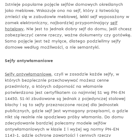
Istnieje popularne pojęcie sejfów domowych określanych
jako meblowe. Wskazuje ono na sejf, który z łatwością
zmieści się w zabudowie meblowej, lekki sejf wyposażony w
zamek elektroniczny, najbardziej przypominający
sejf
hotelowy
. Nie jest to jednak dobry sejf do domu, jeśli chcesz
zabezpieczyć cenne rzeczy, ważne dokumenty czy gotówkę.
Samo pojęcie jest też mylące, dlatego podzielimy sejfy
domowe według możliwości, a nie semantyki.
Sejfy antywłamaniowe
Sejfy antywłamaniowe
, czyli w zasadzie każde sejfy, w
których bezpiecznie przechowywać możesz cenne
przedmioty, a których odporność na włamanie
potwierdzona jest certyfikatem co najmniej S1 wg PN-EN
14450. S1-ki zbudowane są jednak z pojedynczej stalowej
blachy i są to sejfy przeznaczone raczej dla jednostek
publicznych, gdzie sejf jest wymagany przepisami, a gdzie
nikt się realnie nie spodziewa próby włamania. Do domu
zdecydowanie bardziej polecamy modele sejfów
antywłamaniowych w klasie I i wyżej wg normy PN-EN
1143-1, gdzie ochronę zawartości i cennych rzeczy