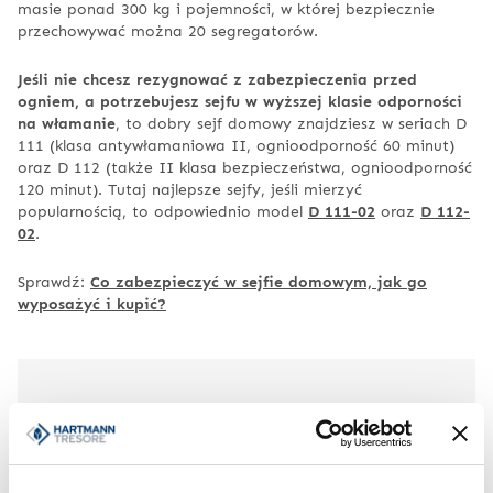
masie ponad 300 kg i pojemności, w której bezpiecznie
przechowywać można 20 segregatorów.
Jeśli nie chcesz rezygnować z zabezpieczenia przed
ogniem, a potrzebujesz sejfu w wyższej klasie odporności
na włamanie
, to dobry sejf domowy znajdziesz w seriach D
111 (klasa antywłamaniowa II, ognioodporność 60 minut)
oraz D 112 (także II klasa bezpieczeństwa, ognioodporność
120 minut). Tutaj najlepsze sejfy, jeśli mierzyć
popularnością, to odpowiednio model
D 111-02
oraz
D 112-
02
.
Sprawdź:
Co zabezpieczyć w sejfie domowym, jak go
wyposażyć i kupić?
Kasy pancerne