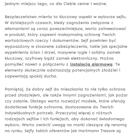
jednym miejscu tego, co dla Ciebie cenne i ważne.
Bezpieczeństwo mienia to kluczowy aspekt w wyborze sejfu.
W dzisiejszych czasach, kiedy zagrożenia związane z
włamaniami są coraz powszechniejsze, warto zainwestować
w produkt, który zapewni maksymalną ochronę Twoich
wartościowych rzeczy i dokumentów. Sejf powinien być
wyposażony w stosowne zabezpieczenia, takie jak specjalne
wypełnienia ścian i drzwi, masywne rygle i solidny zamek
kluczowy, szyfrowy bądź zamek elektroniczny. Można
pomyśleć nawet o połączeniu z
instalacją alarmową
. Te
elementy skutecznie odstraszają potencjalnych złodziei i
zapewniają spokój ducha.
Pamiętaj, że dobry sejf do mieszkania to nie tylko ochrona
przed złodziejem, ale także innymi zagrożeniami, jak pożar
czy zalanie. Dlatego warto rozważyć modele, które oferują
dodatkowe funkcje ochronne, dostosowane do Twoich
indywidualnych potrzeb. Przeczytaj więcej o różnych
rodzajach sejfów i ich funkcjach, aby dokonać świadomego
wyboru. Warto zwrócić uwagę na marki cieszące się renomą
na rynku. Sejfy takich oferentów jak Hartmann Tresore są