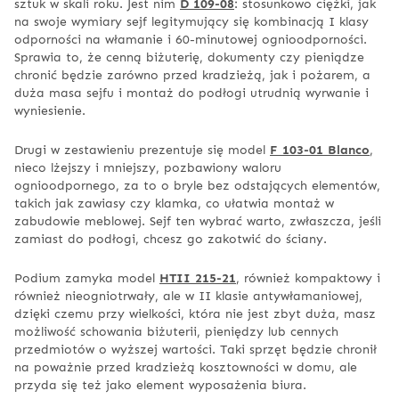
sztuk w skali roku. Jest nim
D 109-08
: stosunkowo ciężki, jak
na swoje wymiary sejf legitymujący się kombinacją I klasy
odporności na włamanie i 60-minutowej ognioodporności.
Sprawia to, że cenną biżuterię, dokumenty czy pieniądze
chronić będzie zarówno przed kradzieżą, jak i pożarem, a
duża masa sejfu i montaż do podłogi utrudnią wyrwanie i
wyniesienie.
Drugi w zestawieniu prezentuje się model
F 103-01 Blanco
,
nieco lżejszy i mniejszy, pozbawiony waloru
ognioodpornego, za to o bryle bez odstających elementów,
takich jak zawiasy czy klamka, co ułatwia montaż w
zabudowie meblowej. Sejf ten wybrać warto, zwłaszcza, jeśli
zamiast do podłogi, chcesz go zakotwić do ściany.
Podium zamyka model
HTII 215-21
, również kompaktowy i
również nieogniotrwały, ale w II klasie antywłamaniowej,
dzięki czemu przy wielkości, która nie jest zbyt duża, masz
możliwość schowania biżuterii, pieniędzy lub cennych
przedmiotów o wyższej wartości. Taki sprzęt będzie chronił
na poważnie przed kradzieżą kosztowności w domu, ale
przyda się też jako element wyposażenia biura.