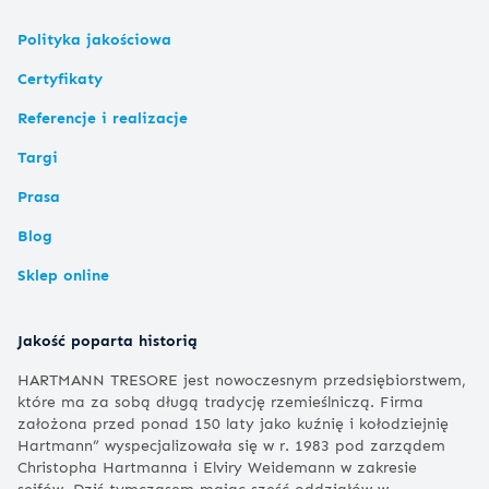
Polityka jakościowa
Certyfikaty
Referencje i realizacje
Targi
Prasa
Blog
Sklep online
Jakość poparta historią
HARTMANN TRESORE jest nowoczesnym przedsiębiorstwem,
które ma za sobą długą tradycję rzemieślniczą. Firma
założona przed ponad 150 laty jako kuźnię i kołodziejnię
Hartmann” wyspecjalizowała się w r. 1983 pod zarządem
Christopha Hartmanna i Elviry Weidemann w zakresie
sejfów. Dziś tymczasem mając sześć oddziałów w