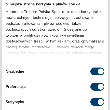
Niniejsza strona korzysta z plików cookie
Zobacz sejfy
Hartmann Tresore Polska Sp. z o. o. chce korzystać z
powszechnych technologii mierzących zachowanie
podczas surfowania i plików cookies, także
pochodzących od stron trzecich. Służą one do
tworzenia profili użytkowników i wyświetlania
Sejfy na kosztowności o dużych
dostosowanych treści, w tym reklam, oraz optymalizacji
wartościach
naszej strony internetowej. Odbiorcy danych mogą
przetwarzać Twoje dane osobowe we własnych celach.
W dalszej kolejności bardzo polecamy sejfy w klasach
Używamy pewnych technologii w oparciu o równowagę
wyższych. Jeśli leży Ci na sercu bezpieczne przechowywanie
interesów.
zegarków, kolekcji monet czy sztabek metali szlachetnych,
Wybór
to szukaj dobrego sejfu w klasach III–V.
Niezbędne
zgody
Klikając "Akceptuję" wyrażasz wyraźną zgodę na
W tych klasach bezpieczeństwa w miarę kompaktowe
przetwarzanie danych opisane wyżej. Możesz to
wymiary mają modele:
Preferencje
odrzucić i wycofać swoją zgodę w dowolnej chwili ze
skutkiem na przyszłość. Więcej informacji znajduje się
•
HTIII 315-21
(klasa III),
w
Polityce prywatności
i
Polityce wykorzystywania
•
HTIV 415-21
(klasa IV),
Statystyka
Cookies
.
•
HTV 515-01
(klasa V).