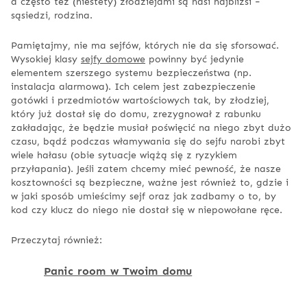
a często też (niestety) złodziejami są nasi najbliżsi −
sąsiedzi, rodzina.
Pamiętajmy, nie ma sejfów, których nie da się sforsować.
Wysokiej klasy
sejfy domowe
powinny być jedynie
elementem szerszego systemu bezpieczeństwa (np.
instalacja alarmowa). Ich celem jest zabezpieczenie
gotówki i przedmiotów wartościowych tak, by złodziej,
który już dostał się do domu, zrezygnował z rabunku
zakładając, że będzie musiał poświęcić na niego zbyt dużo
czasu, bądź podczas włamywania się do sejfu narobi zbyt
wiele hałasu (obie sytuacje wiążą się z ryzykiem
przyłapania). Jeśli zatem chcemy mieć pewność, że nasze
kosztowności są bezpieczne, ważne jest również to, gdzie i
w jaki sposób umieścimy sejf oraz jak zadbamy o to, by
kod czy klucz do niego nie dostał się w niepowołane ręce.
Przeczytaj również:
Panic room w Twoim domu