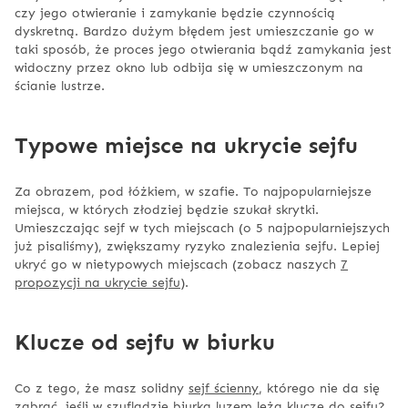
czy jego otwieranie i zamykanie będzie czynnością
dyskretną. Bardzo dużym błędem jest umieszczanie go w
taki sposób, że proces jego otwierania bądź zamykania jest
widoczny przez okno lub odbija się w umieszczonym na
ścianie lustrze.
Typowe miejsce na ukrycie sejfu
Za obrazem, pod łóżkiem, w szafie. To najpopularniejsze
miejsca, w których złodziej będzie szukał skrytki.
Umieszczając sejf w tych miejscach (o 5 najpopularniejszych
już pisaliśmy), zwiększamy ryzyko znalezienia sejfu. Lepiej
ukryć go w nietypowych miejscach (zobacz naszych
7
propozycji na ukrycie sejfu
).
Klucze od sejfu w biurku
Co z tego, że masz solidny
sejf ścienny
, którego nie da się
zabrać, jeśli w szufladzie biurka luzem leżą klucze do sejfu?