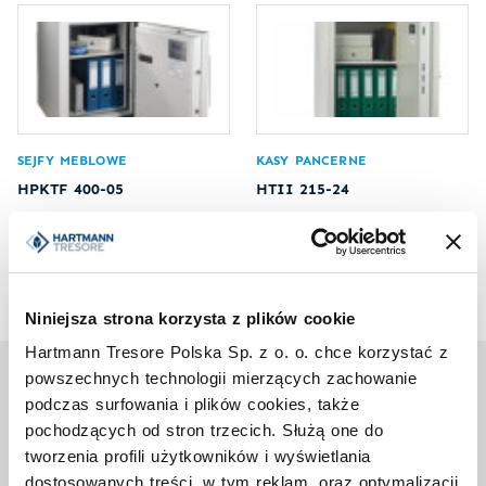
SEJFY MEBLOWE
KASY PANCERNE
HPKTF 400-05
HTII 215-24
Niniejsza strona korzysta z plików cookie
Hartmann Tresore Polska Sp. z o. o. chce korzystać z
powszechnych technologii mierzących zachowanie
Na co musisz zwrócić uwagę?
podczas surfowania i plików cookies, także
pochodzących od stron trzecich. Służą one do
Zależy nam przede wszystkim na satysfakcji klienta z
zakupionego sejfu. Weź pod uwagę nasze wskazówki i
tworzenia profili użytkowników i wyświetlania
wybierz sejf idealnie odpowiadający Twoim wyobrażeniom i
dostosowanych treści, w tym reklam, oraz optymalizacji