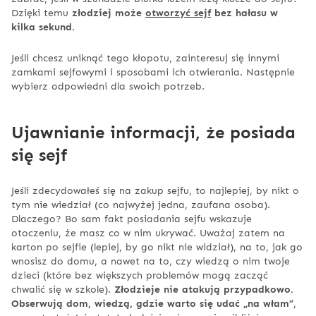
Dzięki temu
złodziej może
otworzyć sejf
bez hałasu w
kilka sekund
.
Jeśli chcesz uniknąć tego kłopotu, zainteresuj się innymi
zamkami sejfowymi i sposobami ich otwierania. Następnie
wybierz odpowiedni dla swoich potrzeb.
Ujawnianie informacji, że posiada
się sejf
Jeśli zdecydowałeś się na zakup sejfu, to najlepiej, by nikt o
tym nie wiedział (co najwyżej jedna, zaufana osoba).
Dlaczego? Bo sam fakt posiadania sejfu wskazuje
otoczeniu, że masz co w nim ukrywać. Uważaj zatem na
karton po sejfie (lepiej, by go nikt nie widział), na to, jak go
wnosisz do domu, a nawet na to, czy wiedzą o nim twoje
dzieci
(które bez większych problemów mogą zacząć
chwalić się w szkole).
Złodzieje nie atakują przypadkowo.
Obserwują dom, wiedzą, gdzie warto się udać „na włam”
,