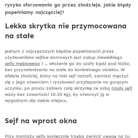
ryzyko sforsowania go przez złodzieja. Jakie błędy
popełniamy najczęściej?
Lekka skrytka nie przymocowana
na stałe
Jednym z najczęstszych błędów popełnianych przez
użytkowników sejfów domowych jest zakup niewielkiego
sejfu meblowego
i … włożenie go do szafy bądź pod łóżko,
bez przytwierdzenia na stałe do konkretnego obiektu. W
efekcie złodziej, który na taki sejf natrafi, zamiast męczyć
się z jego otwarciem i ryzykować przyłapanie na gorącym
uczynku, po prostu zabiera całą skrzynkę ze sobą (
mały sejf
waży bez zawartości 10-20 kg), by otworzyć ją w
wygodnym dla siebie miejscu.
Sejf na wprost okna
Przy montażu sejfu koniecznie trzeba zwrócić uwagę na to,