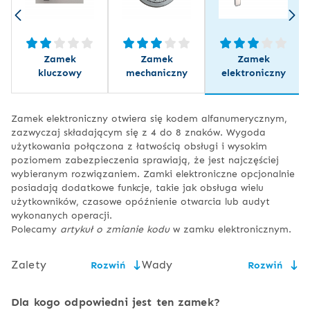
Zamek
Zamek
Zamek
kluczowy
mechaniczny
elektroniczny
Zamek elektroniczny otwiera się kodem alfanumerycznym,
zazwyczaj składającym się z 4 do 8 znaków. Wygoda
użytkowania połączona z łatwością obsługi i wysokim
poziomem zabezpieczenia sprawiają, że jest najczęściej
wybieranym rozwiązaniem. Zamki elektroniczne opcjonalnie
posiadają dodatkowe funkcje, takie jak obsługa wielu
użytkowników, czasowe opóźnienie otwarcia lub audyt
wykonanych operacji.
Polecamy
artykuł o zmianie kodu
w zamku elektronicznym.
Zalety
Wady
Rozwiń
Rozwiń
łatwość obsługi,
konieczność wymiany baterii,
Dla kogo odpowiedni jest ten zamek?