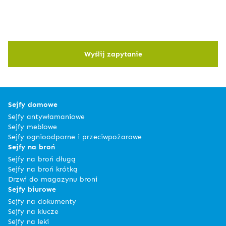
Wyślij zapytanie
Sejfy domowe
Sejfy antywłamaniowe
Sejfy meblowe
Sejfy ognioodporne i przeciwpożarowe
Sejfy na broń
Sejfy na broń długą
Sejfy na broń krótką
Drzwi do magazynu broni
Sejfy biurowe
Sejfy na dokumenty
Sejfy na klucze
Sejfy na leki