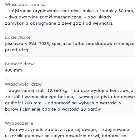
Właściwości zamka
- trójstronne oryglowanie centralne, bolce o średnicy 80 mm,
- dwa awaryjne zamki mechaniczne, - oba układy
zamykania obsługiwane z zewnątrz i od wewnątrz
Lakier/Kolor
jasnoszary RAL 7035, specjalna farba podkładowa chroniąca
przed rdzą
Grubość drzwi
400 mm
Właściwości drzwi
- waga samej stali: 12.360 kg, - bardzo wydajna konstrukcja
ze stali i wzmocnionego betonu, - wewnątrz płyta betonowa
grubości 200 mm, - odporność na wybuch o wartości 9
barów i ciśnienie odbite o wartości 28 barów
Wyposażenie
- dwa wytrzymałe zawiasy typu sejfowego, - zdejmowane
uszczelki gumowe na całym obwodzie drzwi, odporne na