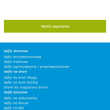
Wyślij zapytanie
Sejfy domowe
Sejfy antywłamaniowe
Sejfy meblowe
Sejfy ognioodporne i przeciwpożarowe
Sejfy na broń
Sejfy na broń długą
Sejfy na broń krótką
Drzwi do magazynu broni
Sejfy biurowe
Sejfy na dokumenty
Sejfy na klucze
Sejfy na leki