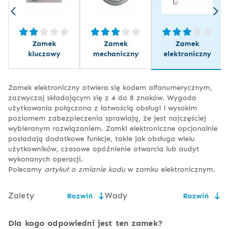
Zamek
Zamek
Zamek
kluczowy
mechaniczny
elektroniczny
Zamek elektroniczny otwiera się kodem alfanumerycznym,
zazwyczaj składającym się z 4 do 8 znaków. Wygoda
użytkowania połączona z łatwością obsługi i wysokim
poziomem zabezpieczenia sprawiają, że jest najczęściej
wybieranym rozwiązaniem. Zamki elektroniczne opcjonalnie
posiadają dodatkowe funkcje, takie jak obsługa wielu
użytkowników, czasowe opóźnienie otwarcia lub audyt
wykonanych operacji.
Polecamy
artykuł o zmianie kodu
w zamku elektronicznym.
Zalety
Wady
Rozwiń
Rozwiń
łatwość obsługi,
konieczność wymiany baterii,
Dla kogo odpowiedni jest ten zamek?