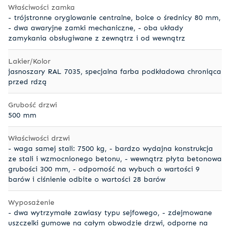
Właściwości zamka
- trójstronne oryglowanie centralne, bolce o średnicy 80 mm,
- dwa awaryjne zamki mechaniczne, - oba układy
zamykania obsługiwane z zewnątrz i od wewnątrz
Lakier/Kolor
jasnoszary RAL 7035, specjalna farba podkładowa chroniąca
przed rdzą
Grubość drzwi
500 mm
Właściwości drzwi
- waga samej stali: 7500 kg, - bardzo wydajna konstrukcja
ze stali i wzmocnionego betonu, - wewnątrz płyta betonowa
grubości 300 mm, - odporność na wybuch o wartości 9
barów i ciśnienie odbite o wartości 28 barów
Wyposażenie
- dwa wytrzymałe zawiasy typu sejfowego, - zdejmowane
uszczelki gumowe na całym obwodzie drzwi, odporne na