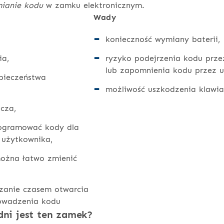
mianie kodu
w zamku elektronicznym.
Wady
konieczność wymiany baterii,
ia,
ryzyko podejrzenia kodu prz
lub zapomnienia kodu przez 
pieczeństwa
możliwość uszkodzenia klawia
ucza,
rogramować kody dla
o użytkownika,
można łatwo zmienić
zanie czasem otwarcia
rowadzenia kodu
ni jest ten zamek?