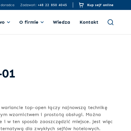
 doradca
Zadzwoń:
+48 22 850 4045
Kup sejf online
wo
O firmie
Wiedza
Kontakt
-01
 wariancie top-open łączy najnowszą technikę
ym wzornictwem i prostotą obsługi. Można
 i w ten sposób zaoszczędzić miejsce. Jest więc
ternatywą dla zwykłych sejfów hotelowych.