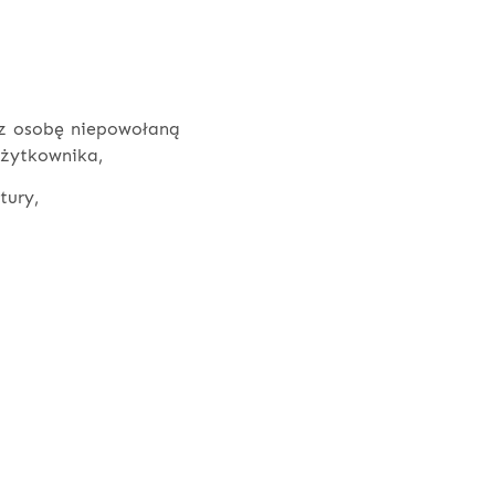
ez osobę niepowołaną
użytkownika,
tury,