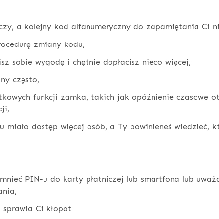
luczy, a kolejny kod alfanumeryczny do zapamiętania Ci n
rocedurę zmiany kodu,
sz sobie wygodę i chętnie dopłacisz nieco więcej,
any często,
tkowych funkcji zamka, takich jak opóźnienie czasowe ot
ji,
fu miało dostęp więcej osób, a Ty powinieneś wiedzieć, kt
mnieć PIN-u do karty płatniczej lub smartfona lub uważa
nia,
i sprawia Ci kłopot