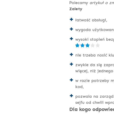
Polecamy
artykuł o z
Zalety
łatwość obsługi,
wygoda użytkowan
wysoki stopień bez
nie trzeba nosić kl
zwykle da się zap
więcej, niż jedneg
w razie potrzeby 
kod,
pozwala na zarząd
sejfu od chwili wp
Dla kogo odpowied