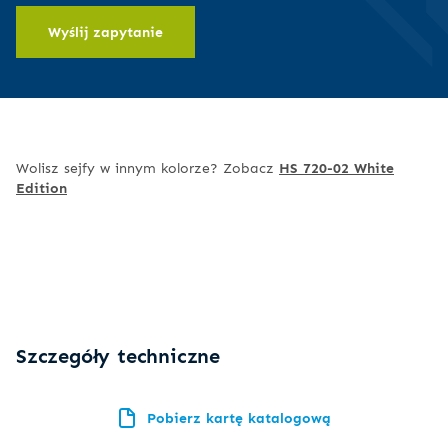
operacji,
kod,
Wyślij zapytanie
chcesz, aby do sejfu miało dostęp więcej osób, a Ty
pozwala na
powinieneś wiedzieć, kto i kiedy otwierał sejf
zarządzanie czasem
otwarcia sejfu od chwili
wprowadzenia kodu
Wolisz sejfy w innym kolorze? Zobacz
HS 720-02 White
Edition
Szczegóły techniczne
Pobierz kartę katalogową