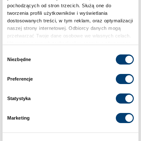
pochodzących od stron trzecich. Służą one do
tworzenia profili użytkowników i wyświetlania
dostosowanych treści, w tym reklam, oraz optymalizacji
naszej strony internetowej. Odbiorcy danych mogą
przetwarzać Twoje dane osobowe we własnych celach.
Używamy pewnych technologii w oparciu o równowagę
interesów.
Wybór
Niezbędne
zgody
Klikając "Akceptuję" wyrażasz wyraźną zgodę na
przetwarzanie danych opisane wyżej. Możesz to
Preferencje
odrzucić i wycofać swoją zgodę w dowolnej chwili ze
skutkiem na przyszłość. Więcej informacji znajduje się
w
Polityce prywatności
i
Polityce wykorzystywania
Statystyka
Cookies
.
Marketing