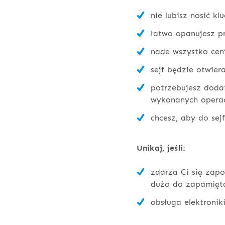
nie lubisz nosić k
łatwo opanujesz p
nade wszystko ceni
sejf będzie otwier
potrzebujesz doda
wykonanych operac
chcesz, aby do sej
Unikaj, jeśli:
zdarza Ci się zapo
dużo do zapamięta
obsługa elektronik