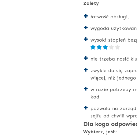
Zalety
łatwość obsługi,
wygoda użytkowan
wysoki stopień bez
nie trzeba nosić kl
zwykle da się zap
więcej, niż jedneg
w razie potrzeby 
kod,
pozwala na zarząd
sejfu od chwili wp
Dla kogo odpowied
Wybierz, jeśli: