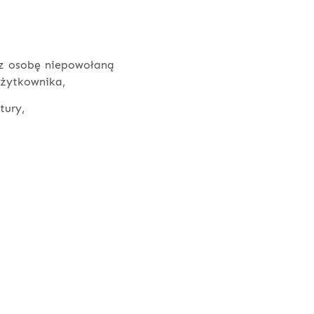
ez osobę niepowołaną
użytkownika,
tury,