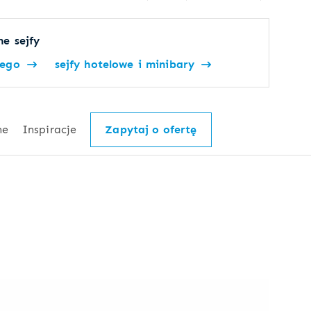
e sejfy
wego
sejfy hotelowe i minibary
ne
Inspiracje
Zapytaj o ofertę