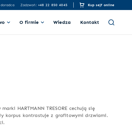
 doradca
Zadzwoń:
+48 22 850 4045
Kup sejf online
wo
O firmie
Wiedza
Kontakt
720 marki HARTMANN TRESORE cechują się
y korpus kontrastuje z grafitowymi drzwiami.
i.