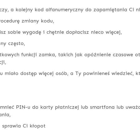
luczy, a kolejny kod alfanumeryczny do zapamiętania Ci n
rocedurę zmiany kodu,
sz sobie wygodę i chętnie dopłacisz nieco więcej,
any często,
tkowych funkcji zamka, takich jak opóźnienie czasowe ot
ji,
fu miało dostęp więcej osób, a Ty powinieneś wiedzieć, kt
mnieć PIN-u do karty płatniczej lub smartfona lub uważa
nia,
i sprawia Ci kłopot