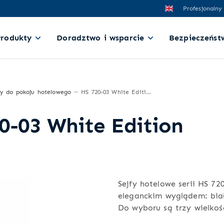
Profesjonalny
Produkty
Doradztwo i wsparcie
Bezpieczeńst
fy do pokoju hotelowego
HS 720-03 White Edition
0-03 White Edition
Sejfy hotelowe serii HS 
eleganckim wyglądem: biał
Do wyboru są trzy wielkośc