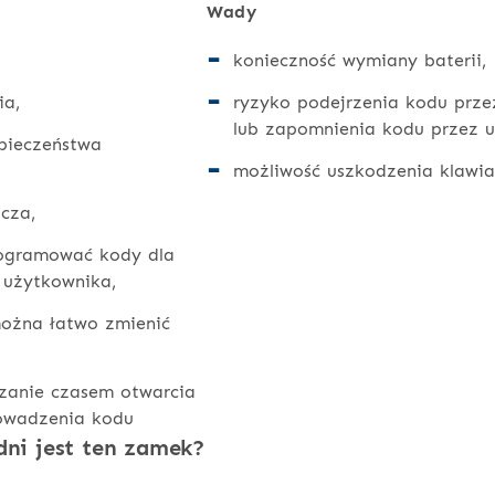
Wady
konieczność wymiany baterii,
ia,
ryzyko podejrzenia kodu prz
lub zapomnienia kodu przez 
pieczeństwa
możliwość uszkodzenia klawia
ucza,
rogramować kody dla
o użytkownika,
można łatwo zmienić
zanie czasem otwarcia
rowadzenia kodu
ni jest ten zamek?