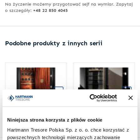
Na życzenie możemy przygotować sejf na wymiar. Zapytaj
o szczegóły:
+48 22 850 4045
Podobne produkty z innych serii
SEJFY EXQUISITE
SEJFY EXQUISITE
Sejf antywłamaniowy
Sejf antywłamaniowy
Niniejsza strona korzysta z plików cookie
Exquisite HTE Timemaster
Exquisite Safe "Chromium"
Hartmann Tresore Polska Sp. z o. o. chce korzystać z
powszechnych technologii mierzących zachowanie