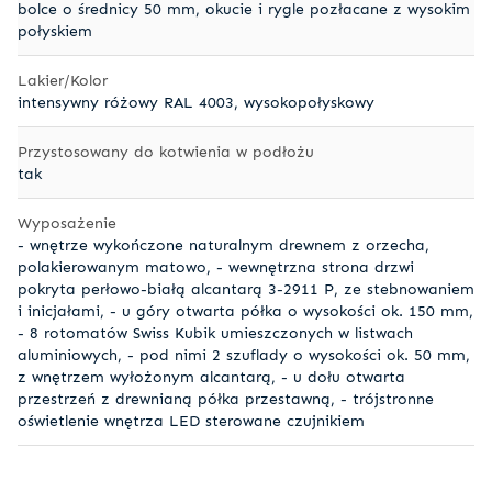
bolce o średnicy 50 mm, okucie i rygle pozłacane z wysokim
połyskiem
Lakier/Kolor
intensywny różowy RAL 4003, wysokopołyskowy
Przystosowany do kotwienia w podłożu
tak
Wyposażenie
- wnętrze wykończone naturalnym drewnem z orzecha,
polakierowanym matowo, - wewnętrzna strona drzwi
pokryta perłowo-białą alcantarą 3-2911 P, ze stebnowaniem
i inicjałami, - u góry otwarta półka o wysokości ok. 150 mm,
- 8 rotomatów Swiss Kubik umieszczonych w listwach
aluminiowych, - pod nimi 2 szuflady o wysokości ok. 50 mm,
z wnętrzem wyłożonym alcantarą, - u dołu otwarta
przestrzeń z drewnianą półka przestawną, - trójstronne
oświetlenie wnętrza LED sterowane czujnikiem