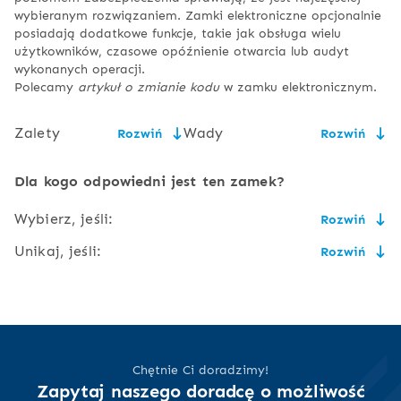
wybieranym rozwiązaniem. Zamki elektroniczne opcjonalnie
posiadają dodatkowe funkcje, takie jak obsługa wielu
użytkowników, czasowe opóźnienie otwarcia lub audyt
wykonanych operacji.
Polecamy
artykuł o zmianie kodu
w zamku elektronicznym.
Zalety
Wady
Rozwiń
Rozwiń
łatwość obsługi,
konieczność wymiany baterii,
Dla kogo odpowiedni jest ten zamek?
wygoda użytkowania,
ryzyko podejrzenia kodu
Wybierz, jeśli:
Rozwiń
przez osobę niepowołaną lub
wysoki stopień
zapomnienia kodu przez
Unikaj, jeśli:
Rozwiń
bezpieczeństwa
użytkownika,
nie lubisz nosić kluczy, a kolejny kod alfanumeryczny do
zapamiętania Ci nie przeszkadza,
możliwość uszkodzenia
zdarza Ci się zapomnieć PIN-u do karty płatniczej lub
nie trzeba nosić klucza,
łatwo opanujesz procedurę zmiany kodu,
klawiatury,
smartfona lub uważasz, że masz ich zbyt dużo do
zapamiętania,
zwykle da się
nade wszystko cenisz sobie wygodę i chętnie dopłacisz
zaprogramować kody
nieco więcej,
obsługa elektroniki sprawia Ci kłopot
Chętnie Ci doradzimy!
dla więcej, niż jednego
sejf będzie otwierany często,
użytkownika,
Zapytaj naszego doradcę o możliwość