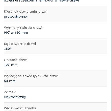
dzięki uszczelkom Thermodur w listwie drzwi
Kierunek otwierania drzwi
prawostronne
Wymiary światła drzwi
997 x 480 mm
Kąt otwarcia drzwi
180°
Grubość drzwi
127 mm
Wystające zawiasy/okucia drzwi
60 mm
Zamek
elektroniczny
Właściwości zamka