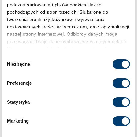
podczas surfowania i plików cookies, także
pochodzących od stron trzecich. Służą one do
Inspiracje
tworzenia profili użytkowników i wyświetlania
dostosowanych treści, w tym reklam, oraz optymalizacji
naszej strony internetowej. Odbiorcy danych mogą
przetwarzać Twoje dane osobowe we własnych celach.
Używamy pewnych technologii w oparciu o równowagę
interesów.
Wybór
Niezbędne
zgody
Klikając "Akceptuję" wyrażasz wyraźną zgodę na
przetwarzanie danych opisane wyżej. Możesz to
Preferencje
odrzucić i wycofać swoją zgodę w dowolnej chwili ze
skutkiem na przyszłość. Więcej informacji znajduje się
w
Polityce prywatności
i
Polityce wykorzystywania
Statystyka
Cookies
.
Marketing