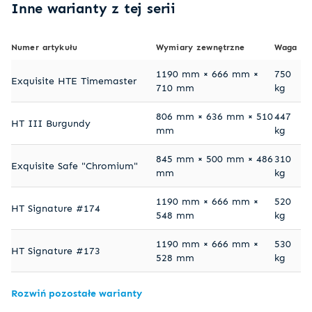
Inne warianty z tej serii
Numer artykułu
Wymiary zewnętrzne
Waga
1190 mm × 666 mm ×
750
Exquisite HTE Timemaster
710 mm
kg
806 mm × 636 mm × 510
447
HT III Burgundy
mm
kg
845 mm × 500 mm × 486
310
Exquisite Safe "Chromium"
mm
kg
1190 mm × 666 mm ×
520
HT Signature #174
548 mm
kg
1190 mm × 666 mm ×
530
HT Signature #173
528 mm
kg
Rozwiń pozostałe warianty