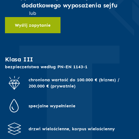
I
potrzebujesz dodatkowych funkcji zamka, takich jak
dodatkowego wyposażenia sejfu
w razie potrzeby
opóźnienie czasowe otwarcia lub odczyt wykonanych
można łatwo zmienić
lub
operacji,
kod,
Wyślij zapytanie
chcesz, aby do sejfu miało dostęp więcej osób, a Ty
pozwala na
powinieneś wiedzieć, kto i kiedy otwierał sejf
zarządzanie czasem
otwarcia sejfu od chwili
wprowadzenia kodu
Klasa III
bezpieczeństwa według PN-EN 1143-1
chroniona wartość do 100.000 € (biznes) /
200.000 € (prywatnie)
specjalne wypełnienie
drzwi wielościenne, korpus wielościenny