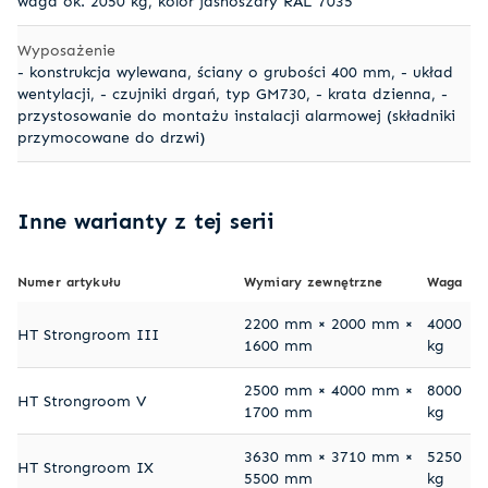
waga ok. 2050 kg, kolor jasnoszary RAL 7035
Wyposażenie
- konstrukcja wylewana, ściany o grubości 400 mm, - układ
wentylacji, - czujniki drgań, typ GM730, - krata dzienna, -
przystosowanie do montażu instalacji alarmowej (składniki
przymocowane do drzwi)
Inne warianty z tej serii
Numer artykułu
Wymiary zewnętrzne
Waga
2200 mm × 2000 mm ×
4000
HT Strongroom III
1600 mm
kg
2500 mm × 4000 mm ×
8000
HT Strongroom V
1700 mm
kg
3630 mm × 3710 mm ×
5250
HT Strongroom IX
5500 mm
kg