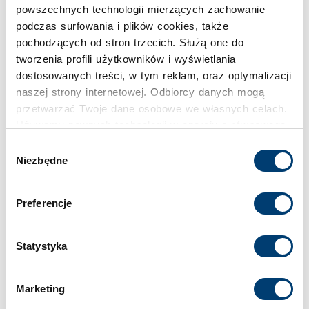
powszechnych technologii mierzących zachowanie
Inspiracje
podczas surfowania i plików cookies, także
pochodzących od stron trzecich. Służą one do
tworzenia profili użytkowników i wyświetlania
dostosowanych treści, w tym reklam, oraz optymalizacji
naszej strony internetowej. Odbiorcy danych mogą
przetwarzać Twoje dane osobowe we własnych celach.
Używamy pewnych technologii w oparciu o równowagę
interesów.
Wybór
Niezbędne
zgody
Klikając "Akceptuję" wyrażasz wyraźną zgodę na
przetwarzanie danych opisane wyżej. Możesz to
Preferencje
odrzucić i wycofać swoją zgodę w dowolnej chwili ze
skutkiem na przyszłość. Więcej informacji znajduje się
w
Polityce prywatności
i
Polityce wykorzystywania
Statystyka
Cookies
.
Marketing