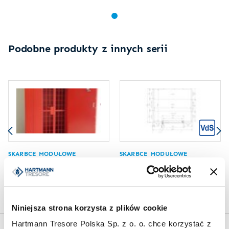
Podobne produkty z innych serii
SKARBCE MODUŁOWE
SKARBCE MODUŁOWE
Skarbiec z funkcjonalnością
Skarbiec modułowy HT
panic-room HT Strongroom
Strongroom III
I
Niniejsza strona korzysta z plików cookie
Hartmann Tresore Polska Sp. z o. o. chce korzystać z