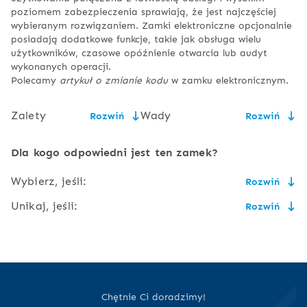
poziomem zabezpieczenia sprawiają, że jest najczęściej
wybieranym rozwiązaniem. Zamki elektroniczne opcjonalnie
posiadają dodatkowe funkcje, takie jak obsługa wielu
użytkowników, czasowe opóźnienie otwarcia lub audyt
wykonanych operacji.
Polecamy
artykuł o zmianie kodu
w zamku elektronicznym.
Zalety
Wady
Rozwiń
Rozwiń
łatwość obsługi,
konieczność wymiany baterii,
Dla kogo odpowiedni jest ten zamek?
wygoda użytkowania,
ryzyko podejrzenia kodu
Wybierz, jeśli:
Rozwiń
przez osobę niepowołaną lub
wysoki stopień
zapomnienia kodu przez
Unikaj, jeśli:
Rozwiń
bezpieczeństwa
użytkownika,
nie lubisz nosić kluczy, a kolejny kod alfanumeryczny do
zapamiętania Ci nie przeszkadza,
możliwość uszkodzenia
zdarza Ci się zapomnieć PIN-u do karty płatniczej lub
nie trzeba nosić klucza,
łatwo opanujesz procedurę zmiany kodu,
klawiatury,
smartfona lub uważasz, że masz ich zbyt dużo do
zapamiętania,
zwykle da się
nade wszystko cenisz sobie wygodę i chętnie dopłacisz
zaprogramować kody
nieco więcej,
obsługa elektroniki sprawia Ci kłopot
Chętnie Ci doradzimy!
dla więcej, niż jednego