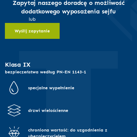
sejf będzie otwierany często,
użytkownika,
Zapytaj naszego doradcę o możliwość
potrzebujesz dodatkowych funkcji zamka, takich jak
dodatkowego wyposażenia sejfu
w razie potrzeby
opóźnienie czasowe otwarcia lub odczyt wykonanych
można łatwo zmienić
lub
operacji,
kod,
Wyślij zapytanie
chcesz, aby do sejfu miało dostęp więcej osób, a Ty
pozwala na
powinieneś wiedzieć, kto i kiedy otwierał sejf
zarządzanie czasem
otwarcia sejfu od chwili
wprowadzenia kodu
Klasa IX
bezpieczeństwa według PN-EN 1143-1
specjalne wypełnienie
drzwi wielościenne
chroniona wartość: do uzgodnienia z
ubezpieczycielem