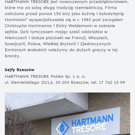
HARTMANN TRESORE jest nowoczesnym przedsiębiorstwem,
które ma za sobą długą tradycję rzemieślniczą. Firma
założona przed ponad 150 laty jako kuźnię i kołodziejnię
Hartmann” wyspecjalizowała się w r. 1983 pod zarządem
Christopha Hartmanna i Elviry Weidemann w zakresie
sejfów. Dziś tymczasem mając sześć oddziałów w
Niemczech i dalsze placówki we Francji, Włoszech,
Szwajcarii, Polsce, Wielkiej Brytanii i Zjednoczonych
Emiratach Arabskich należymy do dużych graczy w tej
branży.
Sejfy Rzeszów
HARTMANN TRESORE Polska Sp. z o. o.
ul. Siemieńskiego 20/L6, 35-203 Rzeszów, tel. 17 742 15 99