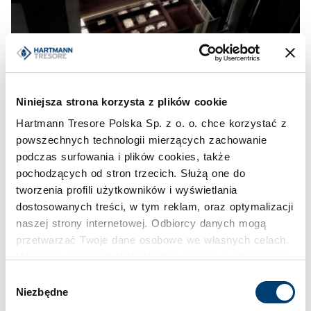
Niniejsza strona korzysta z plików cookie
Hartmann Tresore Polska Sp. z o. o. chce korzystać z
powszechnych technologii mierzących zachowanie
podczas surfowania i plików cookies, także
pochodzących od stron trzecich. Służą one do
tworzenia profili użytkowników i wyświetlania
dostosowanych treści, w tym reklam, oraz optymalizacji
naszej strony internetowej. Odbiorcy danych mogą
przetwarzać Twoje dane osobowe we własnych celach.
Używamy pewnych technologii w oparciu o równowagę
interesów.
Wybór
Niezbędne
zgody
Klikając "Akceptuję" wyrażasz wyraźną zgodę na