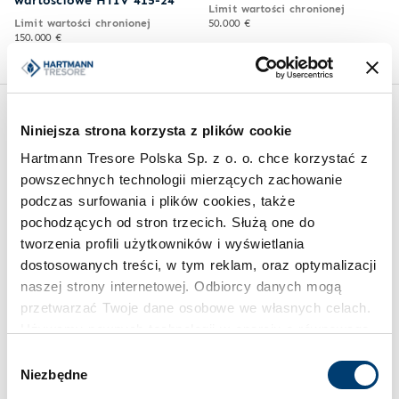
Limit wartości chronionej
Limit wartości chronionej
50.000 €
150.000 €
Inspiracje
Niniejsza strona korzysta z plików cookie
Hartmann Tresore Polska Sp. z o. o. chce korzystać z
powszechnych technologii mierzących zachowanie
podczas surfowania i plików cookies, także
pochodzących od stron trzecich. Służą one do
tworzenia profili użytkowników i wyświetlania
dostosowanych treści, w tym reklam, oraz optymalizacji
naszej strony internetowej. Odbiorcy danych mogą
przetwarzać Twoje dane osobowe we własnych celach.
Używamy pewnych technologii w oparciu o równowagę
interesów.
Wybór
Niezbędne
zgody
Klikając "Akceptuję" wyrażasz wyraźną zgodę na