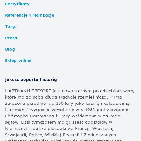
Certyfikaty
Referencje i realizacje
Targi
Prasa
Blog
Sklep online
Jakość poparta historią
HARTMANN TRESORE jest nowoczesnym przedsiębiorstwem,
które ma za sobą długą tradycję rzemieślniczą. Firma
założona przed ponad 150 laty jako kuźnię i kołodziejnię
Hartmann” wyspecjalizowała się w r. 1983 pod zarządem
Christopha Hartmanna i Elviry Weidemann w zakresie
sejfów. Dziś tymczasem mając sześć oddziałów w
Niemczech i dalsze placówki we Francji, Włoszech,
Szwajcarii, Polsce, Wielkiej Brytanii i Zjednoczonych
Emiratach Arabskich należymy do dużych graczy w tej