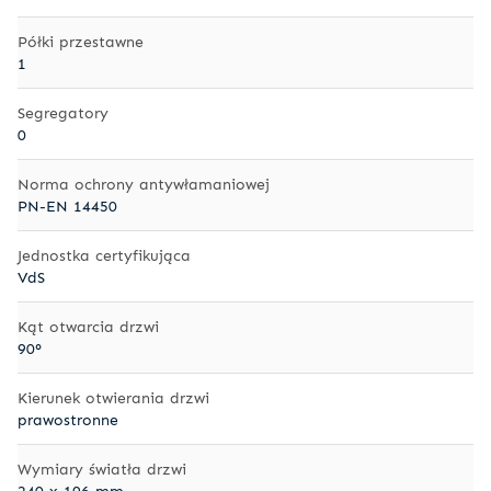
Półki przestawne
1
Segregatory
0
Norma ochrony antywłamaniowej
PN-EN 14450
Jednostka certyfikująca
VdS
Kąt otwarcia drzwi
90°
Kierunek otwierania drzwi
prawostronne
Wymiary światła drzwi
240 x 196 mm