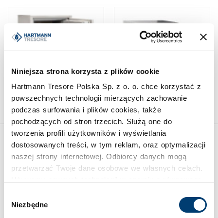
Niniejsza strona korzysta z plików cookie
MINI SEJFY
SEJFY MEBLOWE
Hartmann Tresore Polska Sp. z o. o. chce korzystać z
Sejf antywłamaniowy i
Sejf meblowy HPKT 400-02
powszechnych technologii mierzących zachowanie
ognioodporny D 109-08
podczas surfowania i plików cookies, także
pochodzących od stron trzecich. Służą one do
tworzenia profili użytkowników i wyświetlania
dostosowanych treści, w tym reklam, oraz optymalizacji
Inspiracje
naszej strony internetowej. Odbiorcy danych mogą
przetwarzać Twoje dane osobowe we własnych celach.
Używamy pewnych technologii w oparciu o równowagę
interesów.
Wybór
Niezbędne
zgody
Klikając "Akceptuję" wyrażasz wyraźną zgodę na