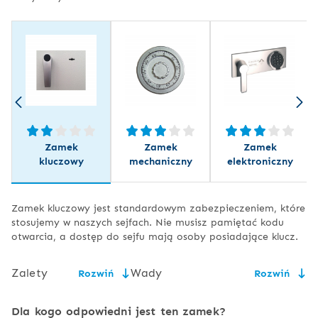
Zamek
Zamek
Zamek
kluczowy
mechaniczny
elektroniczny
Zamek kluczowy jest standardowym zabezpieczeniem, które
stosujemy w naszych sejfach. Nie musisz pamiętać kodu
otwarcia, a dostęp do sejfu mają osoby posiadające klucz.
Zalety
Wady
Rozwiń
Rozwiń
niska cena,
konieczność bezpiecznego
Dla kogo odpowiedni jest ten zamek?