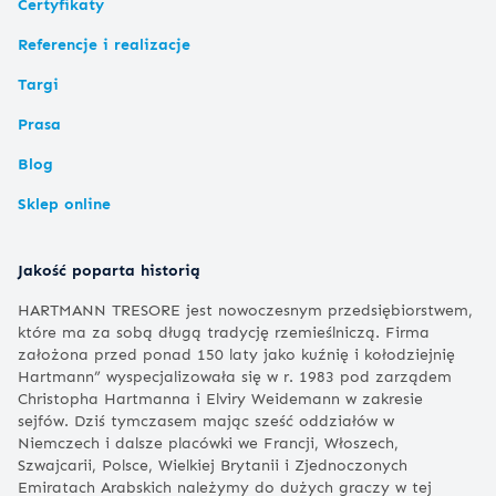
Certyfikaty
Referencje i realizacje
Targi
Prasa
Blog
Sklep online
Jakość poparta historią
HARTMANN TRESORE jest nowoczesnym przedsiębiorstwem,
które ma za sobą długą tradycję rzemieślniczą. Firma
założona przed ponad 150 laty jako kuźnię i kołodziejnię
Hartmann” wyspecjalizowała się w r. 1983 pod zarządem
Christopha Hartmanna i Elviry Weidemann w zakresie
sejfów. Dziś tymczasem mając sześć oddziałów w
Niemczech i dalsze placówki we Francji, Włoszech,
Szwajcarii, Polsce, Wielkiej Brytanii i Zjednoczonych
Emiratach Arabskich należymy do dużych graczy w tej