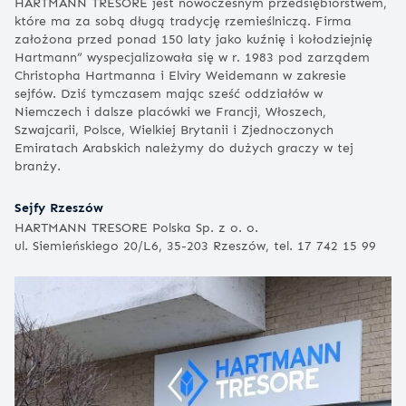
HARTMANN TRESORE jest nowoczesnym przedsiębiorstwem,
które ma za sobą długą tradycję rzemieślniczą. Firma
założona przed ponad 150 laty jako kuźnię i kołodziejnię
Hartmann” wyspecjalizowała się w r. 1983 pod zarządem
Christopha Hartmanna i Elviry Weidemann w zakresie
sejfów. Dziś tymczasem mając sześć oddziałów w
Niemczech i dalsze placówki we Francji, Włoszech,
Szwajcarii, Polsce, Wielkiej Brytanii i Zjednoczonych
Emiratach Arabskich należymy do dużych graczy w tej
branży.
Sejfy Rzeszów
HARTMANN TRESORE Polska Sp. z o. o.
ul. Siemieńskiego 20/L6, 35-203 Rzeszów, tel. 17 742 15 99