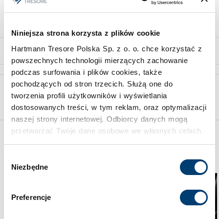
Niniejsza strona korzysta z plików cookie
Hartmann Tresore Polska Sp. z o. o. chce korzystać z
z 5
powszechnych technologii mierzących zachowanie
podczas surfowania i plików cookies, także
pochodzących od stron trzecich. Służą one do
Wybór właściwego sejfu skonsultuj ze specjalistą
tworzenia profili użytkowników i wyświetlania
Skorzystaj z bezpłatnej wyceny
dostosowanych treści, w tym reklam, oraz optymalizacji
naszej strony internetowej. Odbiorcy danych mogą
przetwarzać Twoje dane osobowe we własnych celach.
Używamy pewnych technologii w oparciu o równowagę
Może Cię jeszcze zainteresować
interesów.
Wybór
Niezbędne
zgody
Klikając "Akceptuję" wyrażasz wyraźną zgodę na
przetwarzanie danych opisane wyżej. Możesz to
Preferencje
odrzucić i wycofać swoją zgodę w dowolnej chwili ze
skutkiem na przyszłość. Więcej informacji znajduje się