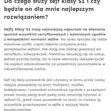
Do czego służy sejf klasy S1 i czy
będzie on dla mnie najlepszym
rozwiązaniem?
Sejfy klasy S1
mają najmniejszą odporność na włamanie
spośród wszystkich certyfikowanych i wykonanych zgodnie
z europejskimi normami sejfów.
Na rynku spotyka się także
metalowe szafki, często błędnie nazywane przez
sprzedawców sejfami. Nie mają one żadnej gwarancji ani
certyfikatu zabezpieczeń. Niektórzy decydują się na zakup,
jednak później żałują, bo w razie włamania ubezpieczyciel
nie wypłaci odszkodowania za przedmioty pozostawione w
niecertyfikowanej szafce.
Sejf tej klasy przeważnie jest używany w domu przez osoby
mające pozwolenie na broń. Policjanci, myśliwi,
kolekcjonerzy i zawodowi ochroniarze zgodnie z przepisami
prawa muszą swoją broń palną oraz amunicję trzymać w
sejfach S1. Jeżeli masz pozwolenie na broń, to możesz ją
oczywiście przechowywać w sejfie o wyższej klasie
bezpieczeństwa.