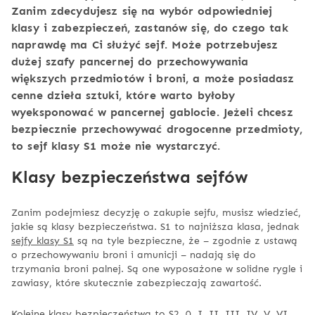
Zanim zdecydujesz się na wybór odpowiedniej
klasy i zabezpieczeń, zastanów się, do czego tak
naprawdę ma Ci służyć sejf. Może potrzebujesz
dużej szafy pancernej do przechowywania
większych przedmiotów i broni, a może posiadasz
cenne dzieła sztuki, które warto byłoby
wyeksponować w pancernej gablocie. Jeżeli chcesz
bezpiecznie przechowywać drogocenne przedmioty,
to sejf klasy S1 może nie wystarczyć.
Klasy bezpieczeństwa sejfów
Zanim podejmiesz decyzję o zakupie sejfu, musisz wiedzieć,
jakie są klasy bezpieczeństwa. S1 to najniższa klasa, jednak
sejfy klasy S1
są na tyle bezpieczne, że – zgodnie z ustawą
o przechowywaniu broni i amunicji – nadają się do
trzymania broni palnej. Są one wyposażone w solidne rygle i
zawiasy, które skutecznie zabezpieczają zawartość.
Kolejne klasy bezpieczeństwa to S2, 0, I, II, III, IV, V, VI,