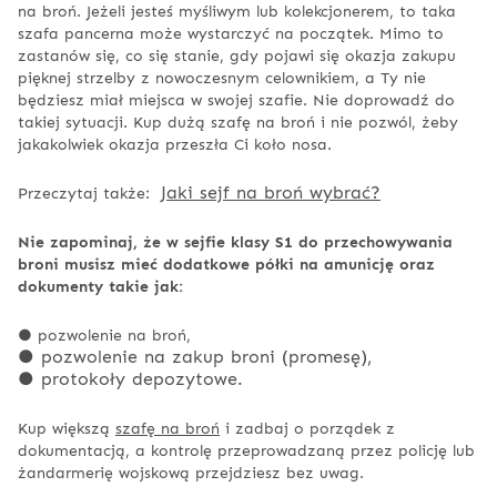
na broń. Jeżeli jesteś myśliwym lub kolekcjonerem, to taka
szafa pancerna może wystarczyć na początek. Mimo to
zastanów się, co się stanie, gdy pojawi się okazja zakupu
pięknej strzelby z nowoczesnym celownikiem, a Ty nie
będziesz miał miejsca w swojej szafie. Nie doprowadź do
takiej sytuacji. Kup dużą szafę na broń i nie pozwól, żeby
jakakolwiek okazja przeszła Ci koło nosa.
Jaki sejf na broń wybrać?
Przeczytaj także:
Nie zapominaj, że w sejfie klasy S1 do przechowywania
broni musisz mieć dodatkowe półki na amunicję oraz
dokumenty takie jak:
● pozwolenie na broń,
● pozwolenie na zakup broni (promesę),
● protokoły depozytowe.
Kup większą
szafę na broń
i zadbaj o porządek z
dokumentacją, a kontrolę przeprowadzaną przez policję lub
żandarmerię wojskową przejdziesz bez uwag.