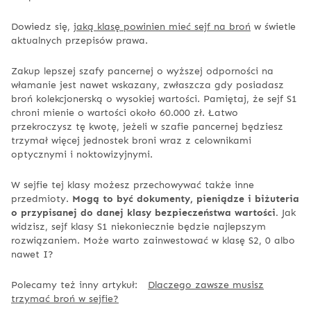
Dowiedz się,
jaką klasę powinien mieć sejf na broń
w świetle
aktualnych przepisów prawa.
Zakup lepszej szafy pancernej o wyższej odporności na
włamanie jest nawet wskazany, zwłaszcza gdy posiadasz
broń kolekcjonerską o wysokiej wartości. Pamiętaj, że sejf S1
chroni mienie o wartości około 60.000 zł. Łatwo
przekroczysz tę kwotę, jeżeli w szafie pancernej będziesz
trzymał więcej jednostek broni wraz z celownikami
optycznymi i noktowizyjnymi.
W sejfie tej klasy możesz przechowywać także inne
przedmioty.
Mogą to być dokumenty, pieniądze i biżuteria
o przypisanej do danej klasy bezpieczeństwa wartości.
Jak
widzisz, sejf klasy S1 niekoniecznie będzie najlepszym
rozwiązaniem. Może warto zainwestować w klasę S2, 0 albo
nawet I?
Polecamy też inny artykuł:
Dlaczego zawsze musisz
trzymać broń w sejfie?