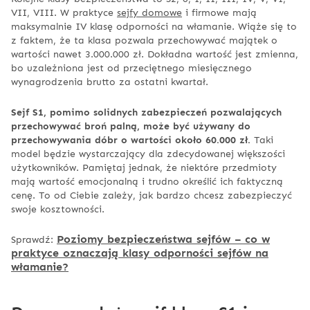
VII, VIII. W praktyce
sejfy domowe
i firmowe mają
maksymalnie IV klasę odporności na włamanie. Wiąże się to
z faktem, że ta klasa pozwala przechowywać majątek o
wartości nawet 3.000.000 zł. Dokładna wartość jest zmienna,
bo uzależniona jest od przeciętnego miesięcznego
wynagrodzenia brutto za ostatni kwartał.
Sejf S1, pomimo solidnych zabezpieczeń pozwalających
przechowywać broń palną, może być używany do
przechowywania dóbr o wartości około 60.000 zł.
Taki
model będzie wystarczający dla zdecydowanej większości
użytkowników. Pamiętaj jednak, że niektóre przedmioty
mają wartość emocjonalną i trudno określić ich faktyczną
cenę. To od Ciebie zależy, jak bardzo chcesz zabezpieczyć
swoje kosztowności.
Poziomy bezpieczeństwa sejfów – co w
Sprawdź:
praktyce oznaczają klasy odporności sejfów na
włamanie?