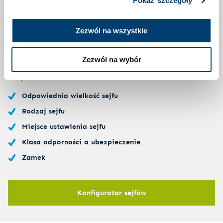
Pokaż szczegóły
Na co musisz zwrócić uwagę?
Zezwól na wszystkie
Zależy nam przede wszystkim na satysfakcji klienta z
zakupionego sejfu. Weź pod uwagę nasze wskazówki i
wybierz sejf idealnie odpowiadający Twoim wyobrażeniom i
Zezwól na wybór
oczekiwaniom. Sejfy certyfikowane gwarantują jakość i
bezpieczeństwo.
Odpowiednia wielkość sejfu
Rodzaj sejfu
Miejsce ustawienia sejfu
Klasa odporności a ubezpieczenie
Zamek
Konfigurator sejfów