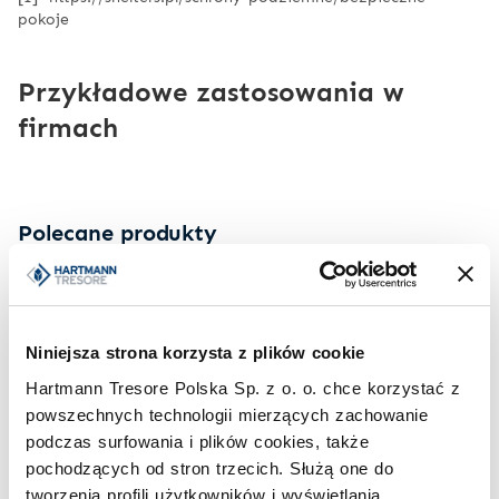
pokoje
Przykładowe zastosowania w
firmach
Polecane produkty
Niniejsza strona korzysta z plików cookie
Hartmann Tresore Polska Sp. z o. o. chce korzystać z
powszechnych technologii mierzących zachowanie
podczas surfowania i plików cookies, także
DRZWI SKARBCOWE
DRZWI PANCERNE
pochodzących od stron trzecich. Służą one do
HPTIII 2111
HPTV 1
tworzenia profili użytkowników i wyświetlania