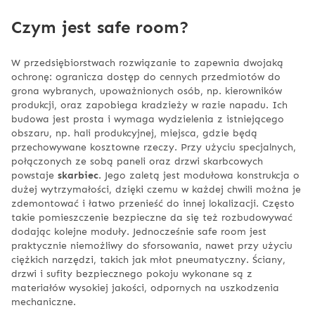
Czym jest safe room?
W przedsiębiorstwach rozwiązanie to zapewnia dwojaką
ochronę: ogranicza dostęp do cennych przedmiotów do
grona wybranych, upoważnionych osób, np. kierowników
produkcji, oraz zapobiega kradzieży w razie napadu. Ich
budowa jest prosta i wymaga wydzielenia z istniejącego
obszaru, np. hali produkcyjnej, miejsca, gdzie będą
przechowywane kosztowne rzeczy. Przy użyciu specjalnych,
połączonych ze sobą paneli oraz drzwi skarbcowych
powstaje
skarbiec
. Jego zaletą jest modułowa konstrukcja o
dużej wytrzymałości, dzięki czemu w każdej chwili można je
zdemontować i łatwo przenieść do innej lokalizacji. Często
takie pomieszczenie bezpieczne da się też rozbudowywać
dodając kolejne moduły. Jednocześnie safe room jest
praktycznie niemożliwy do sforsowania, nawet przy użyciu
ciężkich narzędzi, takich jak młot pneumatyczny. Ściany,
drzwi i sufity bezpiecznego pokoju wykonane są z
materiałów wysokiej jakości, odpornych na uszkodzenia
mechaniczne.