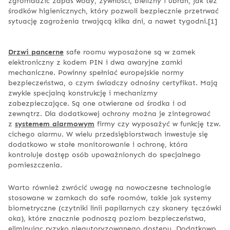
zgromadzić zapas wody, żywności, bielizny i ubrań, jak też
środków higienicznych, który pozwoli bezpiecznie przetrwać
sytuację zagrożenia trwającą kilka dni, a nawet tygodni.[1]
Drzwi pancerne
safe roomu wyposażone są w zamek
elektroniczny z kodem PIN i dwa awaryjne zamki
mechaniczne. Powinny spełniać europejskie normy
bezpieczeństwa, o czym świadczy odnośny certyfikat. Mają
zwykle specjalną konstrukcję i mechanizmy
zabezpieczające. Są one otwierane od środka i od
zewnątrz. Dla dodatkowej ochrony można je zintegrować
z
systemem alarmowym
firmy czy wyposażyć w funkcję tzw.
cichego alarmu. W wielu przedsiębiorstwach inwestuje się
dodatkowo w stałe monitorowanie i ochronę, która
kontroluje dostęp osób upoważnionych do specjalnego
pomieszczenia.
Warto również zwrócić uwagę na nowoczesne technologie
stosowane w zamkach do safe roomów, takie jak systemy
biometryczne (czytniki linii papilarnych czy skanery tęczówki
oka), które znacznie podnoszą poziom bezpieczeństwa,
eliminując ryzyko nieautoryzowanego dostępu. Dodatkowo