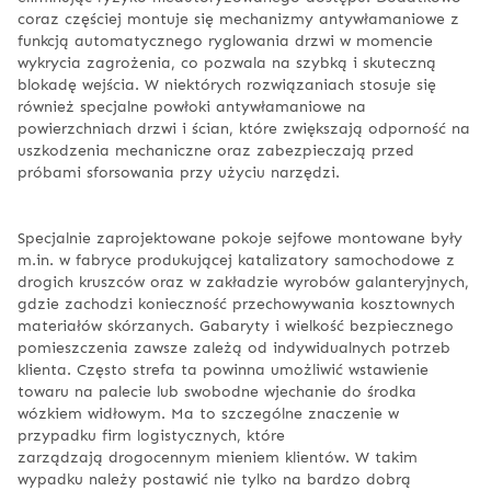
coraz częściej montuje się mechanizmy antywłamaniowe z
funkcją automatycznego ryglowania drzwi w momencie
wykrycia zagrożenia, co pozwala na szybką i skuteczną
blokadę wejścia. W niektórych rozwiązaniach stosuje się
również specjalne powłoki antywłamaniowe na
powierzchniach drzwi i ścian, które zwiększają odporność na
uszkodzenia mechaniczne oraz zabezpieczają przed
próbami sforsowania przy użyciu narzędzi.
Specjalnie zaprojektowane pokoje sejfowe montowane były
m.in. w fabryce produkującej katalizatory samochodowe z
drogich kruszców oraz w zakładzie wyrobów galanteryjnych,
gdzie zachodzi konieczność przechowywania kosztownych
materiałów skórzanych. Gabaryty i wielkość bezpiecznego
pomieszczenia zawsze zależą od indywidualnych potrzeb
klienta. Często strefa ta powinna umożliwić wstawienie
towaru na palecie lub swobodne wjechanie do środka
wózkiem widłowym. Ma to szczególne znaczenie w
przypadku firm logistycznych, które
zarządzają drogocennym mieniem klientów. W takim
wypadku należy postawić nie tylko na bardzo dobrą