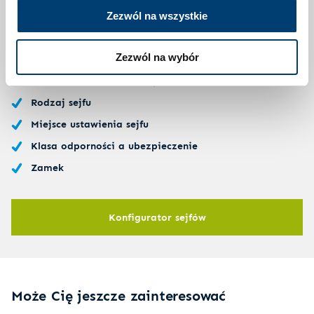
zakupionego sejfu. Weź pod uwagę nasze wskazówki i
Zezwól na wszystkie
wybierz sejf idealnie odpowiadający Twoim wyobrażeniom i
oczekiwaniom. Sejfy certyfikowane gwarantują jakość i
bezpieczeństwo.
Zezwól na wybór
Odpowiednia wielkość sejfu
Rodzaj sejfu
Miejsce ustawienia sejfu
Klasa odporności a ubezpieczenie
Zamek
Konfigurator sejfów
Może Cię jeszcze zainteresować