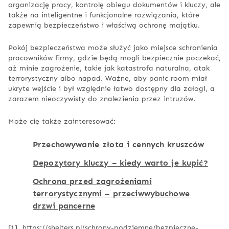
organizację pracy, kontrolę obiegu dokumentów i kluczy, ale
także na inteligentne i funkcjonalne rozwiązania, które
zapewnią bezpieczeństwo i właściwą ochronę majątku.
Pokój bezpieczeństwa może służyć jako miejsce schronienia
pracowników firmy, gdzie będą mogli bezpiecznie poczekać,
aż minie zagrożenie, takie jak katastrofa naturalna, atak
terrorystyczny albo napad. Ważne, aby panic room miał
ukryte wejście i był względnie łatwo dostępny dla załogi, a
zarazem nieoczywisty do znalezienia przez intruzów.
Może cię także zainteresować:
Przechowywanie złota i cennych kruszców
Depozytory kluczy – kiedy warto je kupić?
Ochrona przed zagrożeniami
terrorystycznymi – przeciwwybuchowe
drzwi
pancerne
[1] https://shelters.pl/schrony-podziemne/bezpieczne-