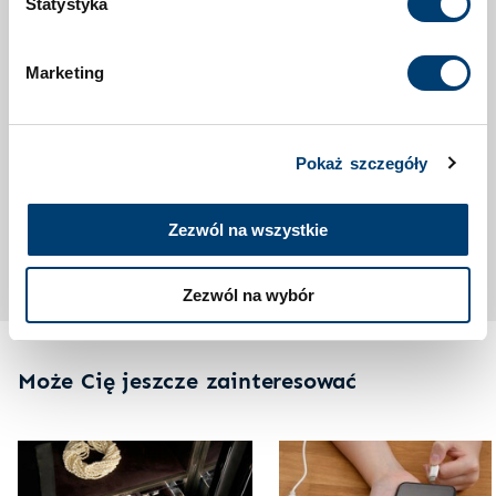
bezpieczeństwo.
Statystyka
Cookies
.
Odpowiednia wielkość sejfu
Marketing
Rodzaj sejfu
Miejsce ustawienia sejfu
Klasa odporności a ubezpieczenie
Pokaż szczegóły
Zamek
Zezwól na wszystkie
Konfigurator sejfów
Zezwól na wybór
Może Cię jeszcze zainteresować