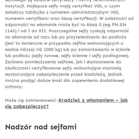
instytucji. Najlepsze sejfy mają certyfikat VdS, o czym
świadczy tabliczka z numerem administracyjnym VdS,
numerem certyfikatu oraz klasą certyfikacji. W zależności od
odporności na włamanie może być to klasa 0 (wg PN-EN
1143) i od I do XII. Poszczególne sejfy zyskują odporność
na włamanie od razu lub po przytwierdzeniu do podłoża
(jest to konieczne w przypadku sejfów wolnostojących o
wadze niższej niż 1000 kg) lub po zamontowaniu w ścianie
lub podłożu (sejfy rurowe,
sejfy ścienne
i
sejfy podłogowe
).
Zarówno pomieszczenia sejfowe, jak i dostosowane do
okoliczności certyfikowane sejfy wolnostojące stanowią
wystarczające zabezpieczenie przed kradzieżą, jednak
można podjąć dalsze kroki dla zapewnienia dodatkowej
ochrony.
Kradzież z włamaniem – jak
Może cię zainteresować:
się zabezpieczyć?
Nadzór nad sejfami