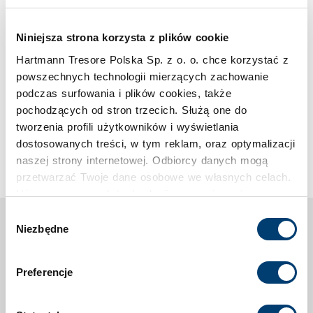
Niniejsza strona korzysta z plików cookie
Hartmann Tresore Polska Sp. z o. o. chce korzystać z
powszechnych technologii mierzących zachowanie
KASY PANCERNE
podczas surfowania i plików cookies, także
HTV 515-23
pochodzących od stron trzecich. Służą one do
tworzenia profili użytkowników i wyświetlania
dostosowanych treści, w tym reklam, oraz optymalizacji
naszej strony internetowej. Odbiorcy danych mogą
przetwarzać Twoje dane osobowe we własnych celach.
Używamy pewnych technologii w oparciu o równowagę
interesów.
Wybór
Na co musisz zwrócić uwagę?
Niezbędne
zgody
Klikając "Akceptuję" wyrażasz wyraźną zgodę na
Zależy nam przede wszystkim na satysfakcji klienta z
przetwarzanie danych opisane wyżej. Możesz to
zakupionego sejfu. Weź pod uwagę nasze wskazówki i
Preferencje
odrzucić i wycofać swoją zgodę w dowolnej chwili ze
wybierz sejf idealnie odpowiadający Twoim wyobrażeniom i
skutkiem na przyszłość. Więcej informacji znajduje się
oczekiwaniom. Sejfy certyfikowane gwarantują jakość i
w
Polityce prywatności
i
Polityce wykorzystywania