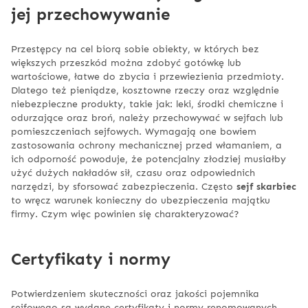
jej przechowywanie
Przestępcy na cel biorą sobie obiekty, w których bez
większych przeszkód można zdobyć gotówkę lub
wartościowe, łatwe do zbycia i przewiezienia przedmioty.
Dlatego też pieniądze, kosztowne rzeczy oraz względnie
niebezpieczne produkty, takie jak: leki, środki chemiczne i
odurzające oraz broń, należy przechowywać w sejfach lub
pomieszczeniach sejfowych. Wymagają one bowiem
zastosowania ochrony mechanicznej przed włamaniem, a
ich odporność powoduje, że potencjalny złodziej musiałby
użyć dużych nakładów sił, czasu oraz odpowiednich
narzędzi, by sforsować zabezpieczenia. Często
sejf skarbiec
to wręcz warunek konieczny do ubezpieczenia majątku
firmy. Czym więc powinien się charakteryzować?
Certyfikaty i normy
Potwierdzeniem skuteczności oraz jakości pojemnika
sejfowego są wydane certyfikaty i normy renomowanych