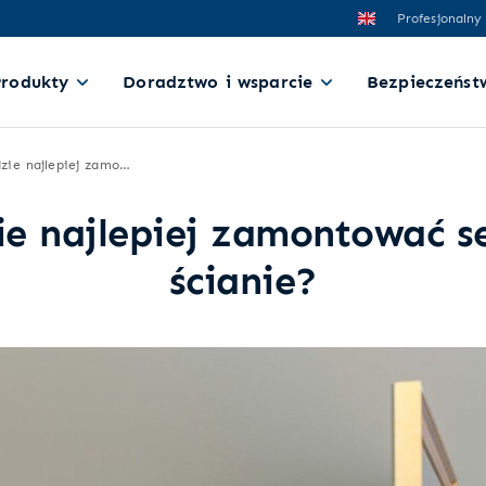
Profesjonalny
Produkty
Doradztwo i wsparcie
Bezpieczeńst
Gdzie najlepiej zamontować sejf w ścianie?
e najlepiej zamontować s
ścianie?