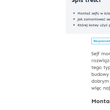
Montaż sejfu w ścia
Jak zamontować se
Której kotwy użyć 
Bezpiecze
Sejf mo
rozwiąz
tego ty
budowy 
dobrym 
więc na
Montaż