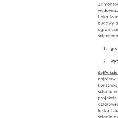
Zamontowa
wydawać. 
Lokalizac
budowy d
ogranicze
ściennego
gru
wyt
Sejfy ści
najpierw 
konstrukc
ścianie n
projekcie
działowej
lekką śc
ścianie
dz