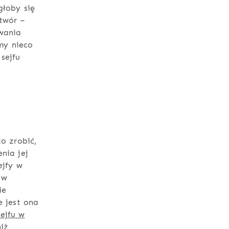
głoby się
twór –
wania
my nieco
sejfu
to zrobić,
nia jej
ejfy w
 w
ie
e jest ona
ejfu w
iż