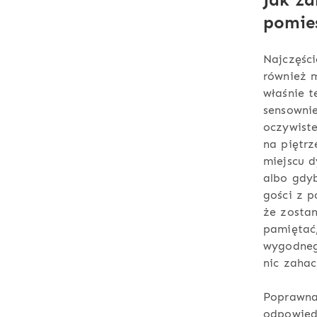
pomie
Najczęści
również m
właśnie t
sensownie
oczywiste
na piętrz
miejscu d
albo gdyb
gości z p
że zosta
pamiętać,
wygodneg
nic zahac
Poprawna 
odpowiedn