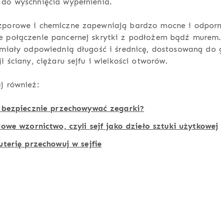
do wyschnięcia wypełnienia.
zporowe i chemiczne zapewniają bardzo mocne i odpor
e połączenie pancernej skrytki z podłożem bądź murem
 miały odpowiednią długość i średnicę, dostosowaną do g
ji ściany, ciężaru sejfu i wielkości otworów.
j również:
 bezpiecznie przechowywać zegarki?
lowe wzornictwo, czyli sejf jako dzieło sztuki użytkowej
uterię przechowuj w sejfie