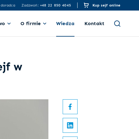
 doradca
Zadzwoń:
+48 22 850 4045
Kup sejf online
wo
O firmie
Wiedza
Kontakt
ejf w