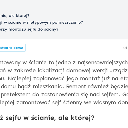
nie, ale której?
jf w ścianie w nietypowym pomieszczeniu?
przy montażu sejfu do ściany?
11
ństwo w domu
ntowany w ścianie to jedno z najsensowniejszych
ań w zakresie lokalizacji domowej wersji urządz
pu. Najlepiej zaplanować jego montaż już na et
domu bądź mieszkania. Remont również będzi
pretekstem do zastanowienia się nad sejfem. G
jlepiej zamontować sejf ścienny we własnym do
 sejfu w ścianie, ale której?