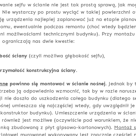
nie sejfu w ścianie nie jest tak prostą sprawą, jak mo
Nie wystarczy po prostu wyciąć w takiej powierzchni o
ję urządzenia najlepiej zaplanować już na etapie plano
omu, ewentualnie podczas remontu (choć wtedy będzie
ni możliwościami technicznymi budynku). Przy montażu 
 ograniczają nas dwie kwestie:
bość ściany
(czyli możliwa głębokość sejfu),
rzymałość konstrukcyjna ściany
.
enne
powinno się montować w ścianie nośnej
. Jednak by 
trzeba ją odpowiednio wzmocnić, tak by w razie narusze
ji nie doszło do uszkodzenia całego budynku (dlatego s
ośnej umieszcza się najczęściej wtedy, gdy uwzględnił je
 konstruktor budynku). Umieszczenie urządzenia w ścian
 również jest możliwe (oczywiście pod warunkiem, że ni
ianką zbudowaną z płyt gipsowo-kartonowych).
Montaż s
iałowej murowanej wykonywany jest znacznie częściej n