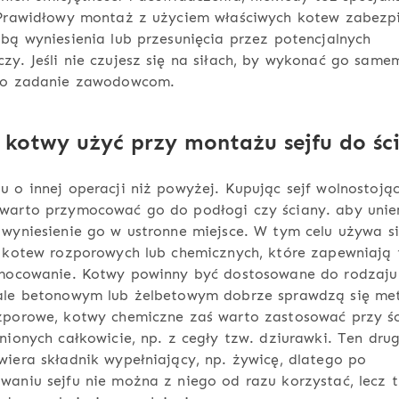
 Prawidłowy montaż z użyciem właściwych kotew zabezpi
bą wyniesienia lub przesunięcia przez potencjalnych
y. Jeśli nie czujesz się na siłach, by wykonać go samem
to zadanie zawodowcom.
 kotwy użyć przy montażu sejfu do śc
 o innej operacji niż powyżej. Kupując sejf wolnostoją
warto przymocować go do podłogi czy ściany. aby unie
wyniesienie go w ustronne miejsce. W tym celu używa s
 kotew rozporowych lub chemicznych, które zapewniają 
 mocowanie. Kotwy powinny być dostosowane do rodzaju 
ale betonowym lub żelbetowym dobrze sprawdzą się me
zporowe, kotwy chemiczne zaś warto zastosować przy ś
nionych całkowicie, np. z cegły tzw. dziurawki. Ten drug
iera składnik wypełniający, np. żywicę, dlatego po
aniu sejfu nie można z niego od razu korzystać, lecz 