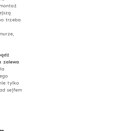
 montaż
ejszą
bo trzeba
murze,
bądź
a zalewa
ia
jego
ie tylko
nad sejfem
ym