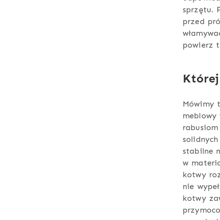
sprzętu.
przed pró
włamywacz
powierz 
Której
Mówimy tu
meblowy 
rabusiom 
solidnych
stabilne
w materi
kotwy ro
nie wypeł
kotwy zaw
przymocow