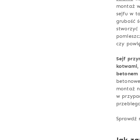
montaż w 
sejfu w t
grubość ś
stworzyć
pomieszcz
czy powię
Sejf prz
kotwami,
betonem
betonowe
montaż na
w przypad
przebiega
Sprawdź 
Jak z