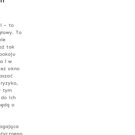
i – to
głowy. To
nie
aż tak
dpokoju
a i w
zez okno
raszać
 ryzyko,
y tym
 do ich
będą o
magająca
istycznego