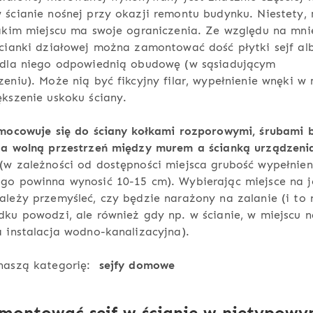
ścianie nośnej przy okazji remontu budynku. Niestety,
akim miejscu ma swoje ograniczenia. Ze względu na mni
cianki działowej można zamontować dość płytki sejf al
 dla niego odpowiednią obudowę (w sąsiadującym
eniu). Może nią być fikcyjny filar, wypełnienie wnęki w 
kszenie uskoku ściany.
ymocowuje się do ściany kołkami rozporowymi, śrubami 
 a wolną przestrzeń między murem a ścianką urządzeni
(w zależności od dostępności miejsca grubość wypełnien
go powinna wynosić 10-15 cm). Wybierając miejsce na 
leży przemyśleć, czy będzie narażony na zalanie (i to n
ku powodzi, ale również gdy np. w ścianie, w miejscu 
 instalacja wodno-kanalizacyjna).
naszą kategorię:
sejfy domowe
amontować sejf w ścianie w nietypow