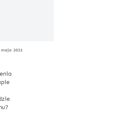
 maja 2021
enia
apie
e
dzie
mu?