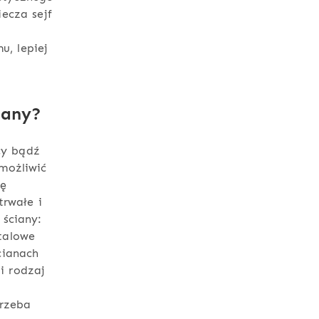
ecza sejf
u, lepiej
iany?
cy bądź
możliwić
ię
trwałe i
ściany:
talowe
cianach
i rodzaj
trzeba