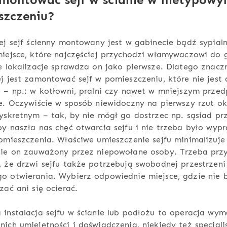
szczeniu?
ej sejf ścienny montowany jest w gabinecie bądź sypialn
iejsce, które najczęściej przychodzi włamywaczowi do 
e lokalizacje sprawdza on jako pierwsze. Dlatego znacz
j jest zamontować sejf w pomieszczeniu, które nie jest 
 – np.: w kotłowni, pralni czy nawet w mniejszym prze
e. Oczywiście w sposób niewidoczny na pierwszy rzut ok
yskretnym – tak, by nie mógł go dostrzec np. sąsiad pr
y naszła nas chęć otwarcia sejfu i nie trzeba było wyp
omieszczenia. Właściwe umieszczenie sejfu minimalizuje
nie on zauważony przez niepowołane osoby. Trzeba prz
 że drzwi sejfu także potrzebują swobodnej przestrzeni
o otwierania. Wybierz odpowiednie miejsce, gdzie nie 
zać ani się ocierać.
instalacja sejfu w ścianie lub podłożu to operacja wy
ich umiejętności i doświadczenia, niekiedy też specjal