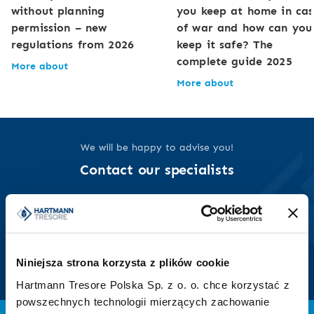
without planning
you keep at home in cas
permission – new
of war and how can you
regulations from 2026
keep it safe? The
complete guide 2025
More about
More about
We will be happy to advise you!
Contact our specialists
+48 22 850 40 45
+48 502 696 119
or
Leave a contact
Niniejsza strona korzysta z plików cookie
Hartmann Tresore Polska Sp. z o. o. chce korzystać z
powszechnych technologii mierzących zachowanie