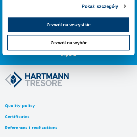
Exquisite safes
Pokaż szczegóły
Cabinet safes
Masterpieces
Vaults and armoured doors
Zezwól na wszystkie
Strongroom doors
Modular vaults
Armoured doors
Zezwól na wybór
Expand
Quality policy
Certificates
References i realizations