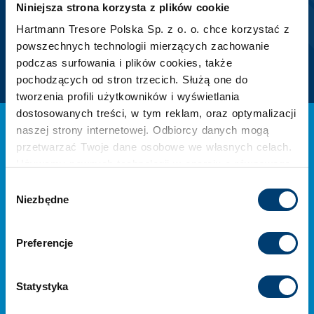
+48 22 850 40 45
Niniejsza strona korzysta z plików cookie
+48 502 696 119
Hartmann Tresore Polska Sp. z o. o. chce korzystać z
or
powszechnych technologii mierzących zachowanie
Leave a contact
podczas surfowania i plików cookies, także
pochodzących od stron trzecich. Służą one do
tworzenia profili użytkowników i wyświetlania
dostosowanych treści, w tym reklam, oraz optymalizacji
Home safes
naszej strony internetowej. Odbiorcy danych mogą
Burglar-proof safes
przetwarzać Twoje dane osobowe we własnych celach.
Furniture safes
Używamy pewnych technologii w oparciu o równowagę
Fire resistant safes
interesów.
Wybór
Gun safes
Niezbędne
zgody
Long gun safes
Klikając "Akceptuję" wyrażasz wyraźną zgodę na
Handgun safes
Weapons storage doors
przetwarzanie danych opisane wyżej. Możesz to
Preferencje
Office safes
odrzucić i wycofać swoją zgodę w dowolnej chwili ze
Document safes
skutkiem na przyszłość. Więcej informacji znajduje się
Key safes
w
Polityce prywatności
i
Polityce wykorzystywania
Statystyka
Safes for medicines
Cookies
.
Hotel safes