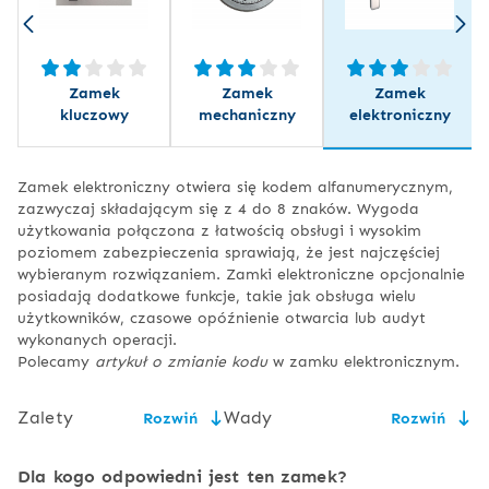
Zamek
Zamek
Zamek
kluczowy
mechaniczny
elektroniczny
Zamek elektroniczny otwiera się kodem alfanumerycznym,
zazwyczaj składającym się z 4 do 8 znaków. Wygoda
użytkowania połączona z łatwością obsługi i wysokim
poziomem zabezpieczenia sprawiają, że jest najczęściej
wybieranym rozwiązaniem. Zamki elektroniczne opcjonalnie
posiadają dodatkowe funkcje, takie jak obsługa wielu
użytkowników, czasowe opóźnienie otwarcia lub audyt
wykonanych operacji.
Polecamy
artykuł o zmianie kodu
w zamku elektronicznym.
Zalety
Wady
Rozwiń
Rozwiń
łatwość obsługi,
konieczność wymiany baterii,
Dla kogo odpowiedni jest ten zamek?