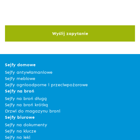
Wyślij zapytanie
Sejfy domowe
Sejfy antywłamaniowe
Sejfy meblowe
Sejfy ognioodporne i przeciwpożarowe
Sejfy na broń
Sejfy na broń długą
Sejfy na broń krótką
Drzwi do magazynu broni
Sejfy biurowe
Sejfy na dokumenty
Sejfy na klucze
Sejfy na leki