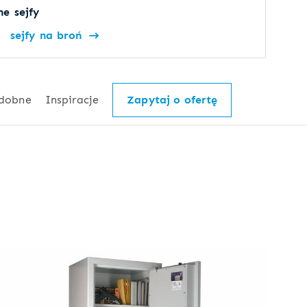
e sejfy
sejfy na broń
dobne
Inspiracje
Zapytaj o ofertę