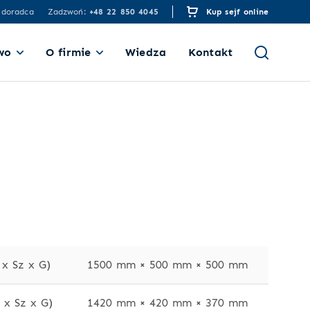
 doradca
Zadzwoń:
+48 22 850 4045
Kup sejf online
wo
O firmie
Wiedza
Kontakt
x Sz x G)
1500 mm × 500 mm × 500 mm
x Sz x G)
1420 mm × 420 mm × 370 mm