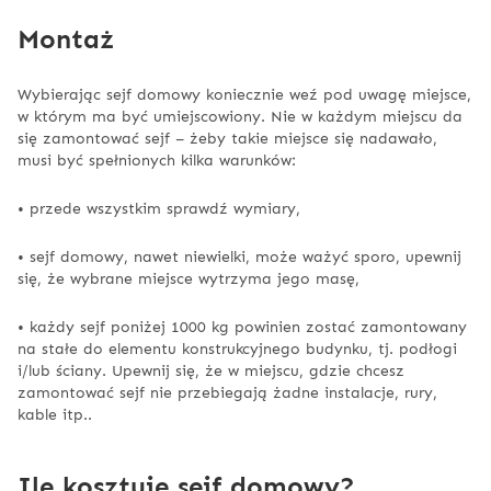
Montaż
Wybierając sejf domowy koniecznie weź pod uwagę miejsce,
w którym ma być umiejscowiony. Nie w każdym miejscu da
się zamontować sejf – żeby takie miejsce się nadawało,
musi być spełnionych kilka warunków:
• przede wszystkim sprawdź wymiary,
• sejf domowy, nawet niewielki, może ważyć sporo, upewnij
się, że wybrane miejsce wytrzyma jego masę,
• każdy sejf poniżej 1000 kg powinien zostać zamontowany
na stałe do elementu konstrukcyjnego budynku, tj. podłogi
i/lub ściany. Upewnij się, że w miejscu, gdzie chcesz
zamontować sejf nie przebiegają żadne instalacje, rury,
kable itp..
Ile kosztuje sejf domowy?