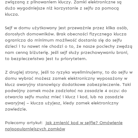
związaną z pilnowaniem kluczy. Zamki elektroniczne są
dużo wygodniejsze niż korzystanie z sejfu za pomocą
klucza.
Sejf w domu użytkowany jest przeważnie przez kilka osób,
dorosłych domowników. Brak obecności fizycznego klucza
ogranicza do minimum możliwość dostania się do sejfu
dzieci i tu nawet nie chodzi o to, że nasze pociechy zwędzą
nam cenną biżuterię. Jeśli sejf służy przechowywaniu broni,
to bezpieczeństwo jest tu priorytetem.
Z drugiej strony, jeśli to ryzyko wyeliminujemy, to do sejfu w
domu wybrać możesz zamek elektroniczny wyposażony w
klucz awaryjny stanowiący dodatkowe zabezpieczenie. Taki
podwójny zamek może zadziałać na zasadzie 4 oczu: do
otwarcia sejfu musisz mieć i klucz i kod, lub na zasadzie
awaryjnej – klucza użyjesz, kiedy zamek elektroniczny
zawiedzie.
Polecamy artykuł:
Jak zmienić kod w sejfie? Omówienie
najpopularniejszych zamków