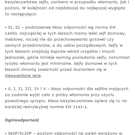
bezpieczeństwa sejfu, zarówno w przypadku włamania, jak i
pożaru. W kolejności od najsłabszej do najlepszej wygląda
to następująco:
• S1, S2 – podstawowe klasy odporności wg normy EN
14450, najczęściej w tych klasach mamy lekki sejf domowy,
meblowy, raczej nie do przechowywania gotówki czy
cennych przedmiotów, a do celów porządkowych. Sejfy w
tych klasach znajdują kupców wśród urzędów i innych
jednostek, gdzie istnieje wymóg posiadania sejfu, natomiast
ryzyko włamania jest minimalne. Sejfy domowe w tych
klasach chronią zawartość przed dostaniem się w
niepowołane ręce
.
• 0, I, II, III, IV i V – klasy odporności dla sejfów mających
za zadanie wyjść cało z próby włamania przy użyciu
poważnego sprzętu. Klasa bezpieczeństwa opiera się tu na
bardziej restrykcyjnej normie EN 1143-1.
Ognioodporność
• S60P/S120P – poziom odporności na ogień wyrażony w