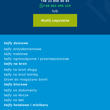
+48 22 850 40 45
+48 502 696 119
lub
Wyślij zapytanie
Sejfy domowe
Sejfy antywłamaniowe
Sejfy meblowe
Sejfy ognioodporne i przeciwpożarowe
Sejfy na broń
Sejfy na broń długą
Sejfy na broń krótką
Drzwi do magazynu broni
Sejfy biurowe
Sejfy na dokumenty
Sejfy na klucze
Sejfy na leki
Sejfy hotelowe i minibary