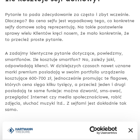
Pytanie to pada zdecydowanie za często i zbyt wcześnie.
Dlaczego? Bo cena sejfu jest wypadkową tego, co konkretne
sejfy domowe sobą reprezentują. Na takie postawienie
sprawy wielu Klientów kręci nosem, że mało konkretnie, że
to przecież proste pytanie.
A zadajmy identyczne pytanie dotyczące, powiedzmy,
smartfonów. Ile kosztuje smartfon? No, zależy jaki,
odpowiadają klienci. W dzisiejszych czasach nawet uznane
marki premium posiadają w swoim portfolio urządzenia
kosztujące 600-700 zł, jednocześnie promując te flagowe,
których cena sięga kilku tysięcy, a przecież jeden i drugi
posiadają te same funkcje: można dzwonić, sms-ować,
przeglądać Internet czy media społecznościowe, robić
zdjęcia, słuchać muzyki itd.. Z sejfami jest dokładnie tak
samo.
Istnieją małe sejfy domowe w podstawowych klasach
antywłamaniowych jak S1, których cena w naszym sklepie
internetowym oscyluje wokół tysiąca złotych + ewentualnie