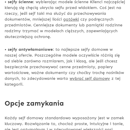
•
sejfy ścienne
: wybierając modele ścienne Klienci najczęściej
kierują się chęcią ukrycia sejfu przed widokiem. Coś jest na
rzeczy, jeśli sejf taki ma służyć do przechowywania
dokumentów, mniejszej ilości
gotówki
czy podręcznych
przedmiotów. Cenniejsze dokumenty lub pamiątki rodzinne
radzimy trzymać w modelach cięższych, zapewniających
skuteczniejszą ochronę.
•
sejfy antywłamaniowe
: to najlepsze sejfy domowe w
naszej ofercie. Poszczególne modele oczywiście różnią się
od siebie zarówno rozmiarem, jak i klasą, ale jeśli chcesz
bezpiecznie przechowywać cenne przedmioty, papiery
wartościowe, ważne dokumenty czy choćby trochę nośników
danych, to zdecydowanie warto
wybrać sejf domowy
z tej
kategorii.
Opcje zamykania
Każdy sejf domowy standardowo wyposażony jest w zamek
kluczowy. Rozwiązanie to, chociaż proste, intuicyjne i tanie,
nie jest optymalnym i w zdecydowanej większości nasi