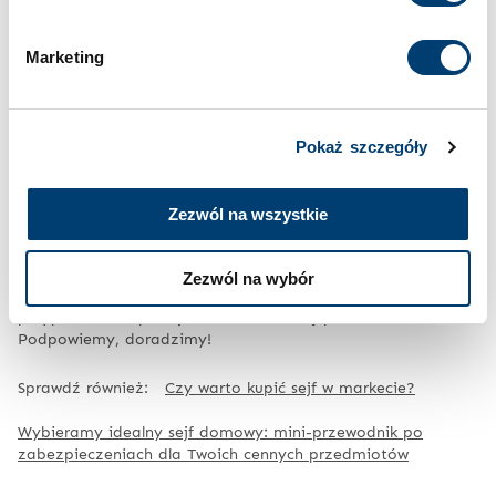
Cookies
.
• co chcesz w sejfie trzymać?
Marketing
• jaka ma być pojemność sejfu?
• jakie będą jego rozmiary i masa?
• jakiej wartości będą przedmioty przechowywane w
środku?
Pokaż szczegóły
• jaki rodzaj zamka preferujesz?
• czy ma to być sejf ognioodporny?
• gdzie sejf ma zostać zamontowany?
Zezwól na wszystkie
• jaki masz budżet i na ile cena sejfu jest
adekwatna do utraty zawartości?
Zezwól na wybór
Jeśli odpowiedziałeś na wszystkie powyższe pytania, a w
przypadku zakupu sejfu nadal masz wątpliwości – zadzwoń.
Podpowiemy, doradzimy!
Sprawdź również:
Czy warto kupić sejf w markecie?
Wybieramy idealny sejf domowy: mini-przewodnik po
zabezpieczeniach dla Twoich cennych przedmiotów