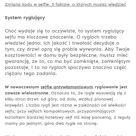
Zmiana kodu w sejfie. 5 faktów, o których musisz wiedzieć
System ryglujący
Choć wydaje się to oczywiste, to system ryglujący
sejfu ma kluczowe znaczenie. O ryglach trzeba
wiedzieć jedno: ich jakość i trwałość decyduje o
tym, czy drzwi oprą się próbie wyrwania. Aby Twoje
kosztowności w domu były bezpieczne, musisz mieć
gwarancję, że to, co ma być zamknięte, zamkniętym
pozostaje, i to na ryglach spoczywa znaczna część
ciężaru tego zadania.
W nowoczesnym
sejfie antywłamaniowym
ryglowanie jest
zawsze wielostronne.
Oznacza to, że rygle wysuwają się z
kilku stron drzwi: od góry, od dołu, wzdłuż pionowej
krawędzi. Liczba rygli jest różna w zależności od wielkości
sejfu; przy sejfach kompaktowych, przypominających
kształtem bardziej hotelowy sejf niż kasę pancerną, z reguły
mamy po jednym, góra dwa rygle na stronę.