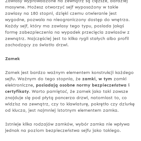
Zawiasy wyprowadzone na zewnątrz są cięższe, bardziej
masywne. Możesz otworzyć sejf wyposażony w takie
zawiasy na 180 stopni, dzięki czemu otwieranie jest
wygodne, pozwala na nieograniczony dostęp do wnętrza.
Każdy sejf, który ma zawiasy tego typu, posiada jakąś
formę zabezpieczenia na wypadek przecięcia zawiasów z
zewnątrz. Najczęściej jest to kilka rygli stałych albo profil
zachodzący za światło drzwi.
Zamek
Zamek jest bardzo ważnym elementem konstrukcji każdego
sejfu. Ważnym do tego stopnia, że
zamki, w tym
zamki
elektroniczne
, posiadają osobne normy bezpieczeństwa i
certyfikaty
. Warto pamiętać, że zamek jako taki zawsze
znajduje się pod płytą pancerza drzwi, natomiast to, co
widzisz na zewnątrz, czy to klawiaturę, pokrętło czy dziurkę
od klucza, jest najmniej istotnym elementem zamka.
Istnieje kilka rodzajów zamków, wybór zamka nie wpływa
jednak na poziom bezpieczeństwa sejfu jako takiego.