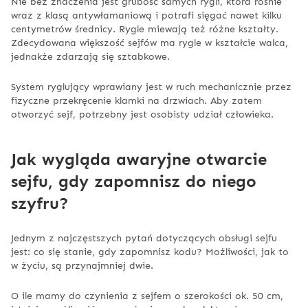
Nie bez znaczenia jest grubość samych rygli, która rośnie
wraz z klasą antywłamaniową i potrafi sięgać nawet kilku
centymetrów średnicy. Rygle miewają też różne kształty.
Zdecydowana większość sejfów ma rygle w kształcie walca,
jednakże zdarzają się sztabkowe.
System ryglujący wprawiany jest w ruch mechanicznie przez
fizyczne przekręcenie klamki na drzwiach. Aby zatem
otworzyć sejf, potrzebny jest osobisty udział człowieka.
Jak wygląda awaryjne otwarcie
sejfu, gdy zapomnisz do niego
szyfru?
Jednym z najczęstszych pytań dotyczących obsługi sejfu
jest: co się stanie, gdy zapomnisz kodu? Możliwości, jak to
w życiu, są przynajmniej dwie.
O ile mamy do czynienia z sejfem o szerokości ok. 50 cm,