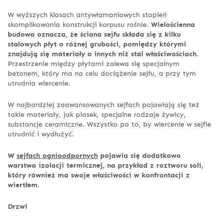
W wyższych klasach antywłamaniowych stopień
skomplikowania konstrukcji korpusu rośnie.
Wielościenna
budowa oznacza, że ściana sejfu składa się z kilku
stalowych płyt o różnej grubości, pomiędzy którymi
znajdują się materiały o innych niż stal właściwościach.
Przestrzenie między płytami zalewa się specjalnym
betonem, który ma na celu dociążenie sejfu, a przy tym
utrudnia wiercenie.
W najbardziej zaawansowanych sejfach pojawiają się też
takie materiały, jak piasek, specjalne rodzaje żywicy,
substancje ceramiczne. Wszystko po to, by wiercenie w sejfie
utrudnić i wydłużyć.
W
sejfach ognioodpornych
pojawia się dodatkowo
warstwa izolacji termicznej, na przykład z roztworu soli,
który również ma swoje właściwości w konfrontacji z
wiertłem.
Drzwi