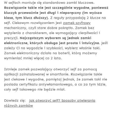
W sejfach montuje się standardowo zamki kluczowe.
Rozwiązanie takie nie jest szczególnie wygodne, ponieważ
kluczyk przeważnie jest długi i nieporęczny (im wyższa
klasa, tym klucz dłuższy)
. Z reguły przypadają 2 klucze na
sejf. Ciekawym rozwiązaniem jest
zamek szyfrowy
mechaniczny, czyli stare dobre pokrętło. Zamek bez
wątpienia z charakterem, ale wymagający cierpliwości i
precyzji.
Najczęstszym wyborem są jednak zamki
elektroniczne, których obsługa jest prosta i intuicyjna.
Jeśli
zależy Ci na wygodzie i szybkości, wybierz właśnie taki.
Zamek elektroniczny działa na baterii, którą możemy
wymieniać mniej więcej co 2 lata.
Istnieje zamek pozwalający otworzyć sejf za pomocą
aplikacji zainstalowanej w smartfonie. Rozwiązanie takie
jest ciekawe i wygodne, pamiętaj jednak, że zamek taki nie
posiada certyfikatu antywłamaniowego, a co za tym idzie,
cały sejf takowego nie będzie miał.
Dowiedz się:
Jak otworzyć sejf? Sposoby otwierania
różnych zamków