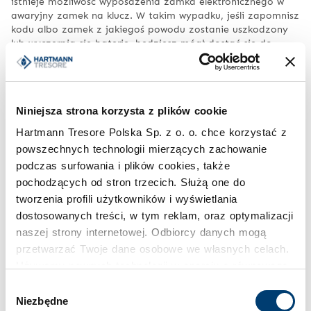
istnieje możliwość wyposażenia zamka elektronicznego w
awaryjny zamek na klucz. W takim wypadku, jeśli zapomnisz
kodu albo zamek z jakiegoś powodu zostanie uszkodzony
lub wyczerpią się baterie, będziesz mógł dostać się do
wnętrza. Pamiętaj tylko, by klucz awaryjny trzymać z dala
od sejfu.
Jeśli klucza awaryjnego nie masz, potrzebny będzie serwis,
Niniejsza strona korzysta z plików cookie
który świadczymy nie tylko w okresie gwarancji.
Hartmann Tresore Polska Sp. z o. o. chce korzystać z
W innym artykule przeczytasz właśnie o
otwarciu awaryjnym
powszechnych technologii mierzących zachowanie
sejfu
.
podczas surfowania i plików cookies, także
pochodzących od stron trzecich. Służą one do
tworzenia profili użytkowników i wyświetlania
Jak zaprogramować sejf?
dostosowanych treści, w tym reklam, oraz optymalizacji
naszej strony internetowej. Odbiorcy danych mogą
Programowanie sejfu to banalna rzecz. Dokładny opis krok
przetwarzać Twoje dane osobowe we własnych celach.
po kroku znajdziesz w załączonej do niego instrukcji. W
Używamy pewnych technologii w oparciu o równowagę
skrócie jednak procedura sprowadza się do kilkukrotnego
wpisania ciągu liczb na klawiaturze i to wszystko.
interesów.
Wybór
Wprowadzony poprawnie kod otwiera sejf i do momentu
Niezbędne
zgody
zamknięcia przez pociągnięcie klamki pozostawia go