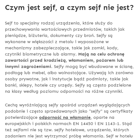
Czym jest sejf, a czym sejf nie jest?
Sejf to specjalny rodzaj urządzenia, które służy do
przechowywania wartościowych przedmiotów, takich jak
pieniądze, biżuteria, dokumenty czy broń. Sejfy są
wykonane w większości z metalu i wyposażone w
mechanizmy zabezpieczające, takie jak zamki, kody,
czytniki biometryczne lub alarmy.
Mają na celu ochronę
zawartości przed kradzieżą, włamaniem, pożarem lub
innymi zagrożeniami.
Sejfy mogą być wbudowane w ścianę,
podłogę lub mebel, albo wolnostojące. Używają ich zarówno
osoby prywatne, jak i instytucje bądź podmioty, takie jak
banki, sklepy, hotele czy urzędy. Sejfy są często podzielone
na klasy według poziomu odporności na różne czynniki.
Cechą wyróżniającą sejfy spośród urządzeń wyglądających
podobnie i często sprzedawanych jako "sejfy" są certyfikaty
potwierdzające
odporność na włamanie
, oparte na
europejskich i polskich normach EN 14450 i EN 1143-1. Stąd
też sejfami nie są tzw. sejfy hotelowe, urządzenia, których
zadaniem nie jest wytrzymać próbę włamania. Sejf w hotelu