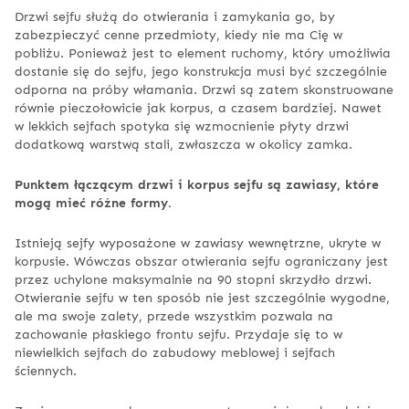
Drzwi sejfu służą do otwierania i zamykania go, by
zabezpieczyć cenne przedmioty, kiedy nie ma Cię w
pobliżu. Ponieważ jest to element ruchomy, który umożliwia
dostanie się do sejfu, jego konstrukcja musi być szczególnie
odporna na próby włamania. Drzwi są zatem skonstruowane
równie pieczołowicie jak korpus, a czasem bardziej. Nawet
w lekkich sejfach spotyka się wzmocnienie płyty drzwi
dodatkową warstwą stali, zwłaszcza w okolicy zamka.
Punktem łączącym drzwi i korpus sejfu są zawiasy, które
mogą mieć różne formy.
Istnieją sejfy wyposażone w zawiasy wewnętrzne, ukryte w
korpusie. Wówczas obszar otwierania sejfu ograniczany jest
przez uchylone maksymalnie na 90 stopni skrzydło drzwi.
Otwieranie sejfu w ten sposób nie jest szczególnie wygodne,
ale ma swoje zalety, przede wszystkim pozwala na
zachowanie płaskiego frontu sejfu. Przydaje się to w
niewielkich sejfach do zabudowy meblowej i sejfach
ściennych.